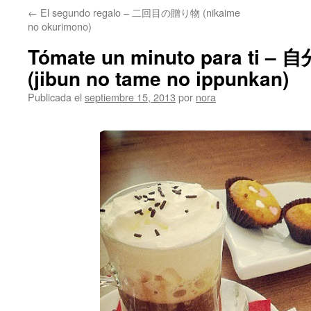
←
El segundo regalo – 二回目の贈り物 (nikaime
no okurimono)
Tómate un minuto para t
(jibun no tame no ippunkan)
Publicada el
septiembre 15, 2013
por
nora