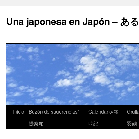
Una japonesa en Japón
Inicio
Buzón de sugerencias/
Calendario/歳
Grull
提案箱
時記
羽鶴