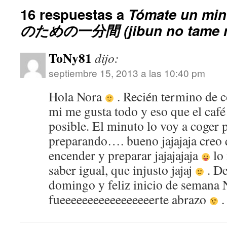
16 respuestas a
Tómate un min
のための一分間 (jibun no tame n
ToNy81
dijo:
septiembre 15, 2013 a las 10:40 pm
Hola Nora
. Recién termino de c
mi me gusta todo y eso que el café
posible. El minuto lo voy a coger 
preparando…. bueno jajajaja creo 
encender y preparar jajajajaja
lo 
saber igual, que injusto jajaj
. De
domingo y feliz inicio de semana 
fueeeeeeeeeeeeeeeeerte abrazo
.