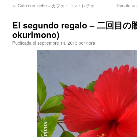
←
Café con leche – カフェ・コン・レチェ
Tómate u
El segundo regalo – 二回目の
okurimono)
Publicada el
septiembre 14, 2013
por
nora