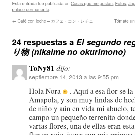
Esta entrada fue publicada en
Cosas que me gustan
,
Fotos
,
Ja
enlace permanente
.
←
Café con leche – カフェ・コン・レチェ
Tómate u
24 respuestas a
El segundo 
り物 (nikaime no okurimono)
ToNy81
dijo:
septiembre 14, 2013 a las 9:55 pm
Hola Nora
. Aquí a esa flor se 
Amapola, y son muy lindas de hec
de niño y aún en vida mi abuelo, t
campo un pequeño terrenito donde 
varias flores, una de ellas eran est
flor en rojo, jugar con mis primos