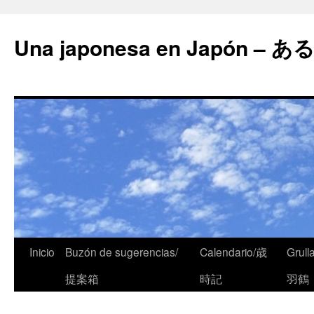
Una japonesa en Japón
Inicio
Buzón de sugerencias/
Calendario/歳
Grull
提案箱
時記
羽鶴