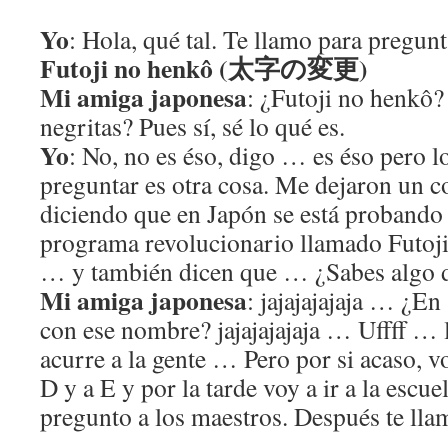
Yo
: Hola, qué tal. Te llamo para pregunt
Futoji no henkô (太字の変更)
Mi amiga japonesa
: ¿Futoji no henkô?
negritas? Pues sí, sé lo qué es.
Yo
: No, no es éso, digo … es éso pero l
preguntar es otra cosa. Me dejaron un c
diciendo que en Japón se está probando 
programa revolucionario llamado Futoj
… y también dicen que … ¿Sabes algo d
Mi amiga japonesa
: jajajajajaja … ¿E
con ese nombre? jajajajajaja … Uffff … l
acurre a la gente … Pero por si acaso, vo
D y a E y por la tarde voy a ir a la escue
pregunto a los maestros. Después te lla