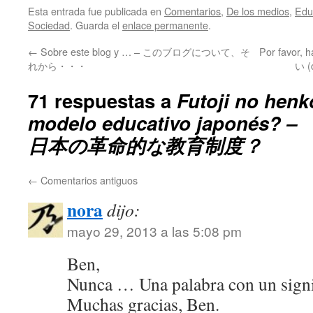
Esta entrada fue publicada en
Comentarios
,
De los medios
,
Edu
Sociedad
. Guarda el
enlace permanente
.
←
Sobre este blog y … – このブログについて、そ
Por favor
れから・・・
い (
71 respuestas a
Futoji no hen
modelo educativo japoné
日本の革命的な教育制度？
←
Comentarios antiguos
nora
dijo:
mayo 29, 2013 a las 5:08 pm
Ben,
Nunca … Una palabra con un signi
Muchas gracias, Ben.