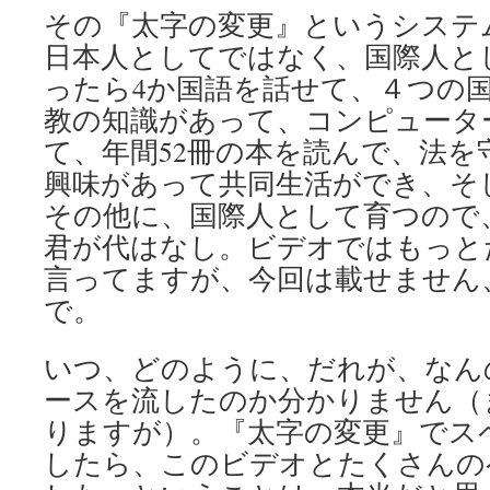
その『太字の変更』というシステ
日本人としてではなく、国際人とし
ったら4か国語を話せて、４つの
教の知識があって、コンピュータ
て、年間52冊の本を読んで、法を
興味があって共同生活ができ、そ
その他に、国際人として育つので
君が代はなし。ビデオではもっと
言ってますが、今回は載せません
で。
いつ、どのように、だれが、なん
ースを流したのか分かりません（
りますが）。『太字の変更』でス
したら、このビデオとたくさんの