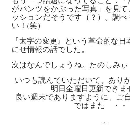
もう一つ話題になってること：「
がパンツをかぶった写真」を見て
ッションだそうです（？）。調べ
い！(笑）
『太字の変更』という革命的な日
にせ情報の話でした。
次はなんでしょうね。たのしみぃ
いつも読んでいただいて、あり
明日金曜日更新できま
良い週末でありますように、ご
ではまた ・・
. . .