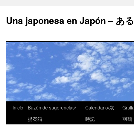
Una japonesa en Japón
Inicio
Buzón de sugerencias/
Calendario/歳
Grull
提案箱
時記
羽鶴