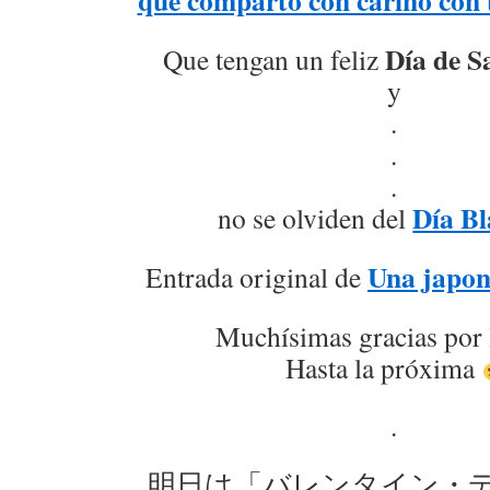
que comparto con cariño con 
Día de S
Que tengan un feliz
y
.
.
.
Día B
no se olviden del
Una japon
Entrada original de
Muchísimas gracias por 
Hasta la próxima
.
明日は「バレンタイン・