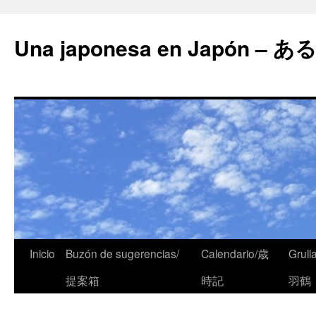
Una japonesa en Japón
Inicio
Buzón de sugerencias/
Calendario/歳
Grull
提案箱
時記
羽鶴