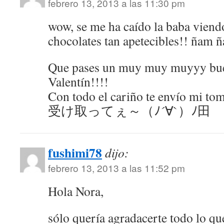
febrero 13, 2013 a las 11:30 pm
wow, se me ha caído la baba viendo
chocolates tan apetecibles!! ñam
Que pases un muy muy muyyy bue
Valentín!!!!
Con todo el cariño te envío mi tom
受け取ってぇ～（ﾉ´∀`）ﾉ田
fushimi78
dijo:
febrero 13, 2013 a las 11:52 pm
Hola Nora,
sólo quería agradacerte todo lo q