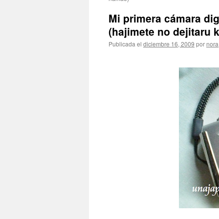
Mi primera cámar
(hajimete no dejitaru 
Publicada el
diciembre 16, 2009
por
nora