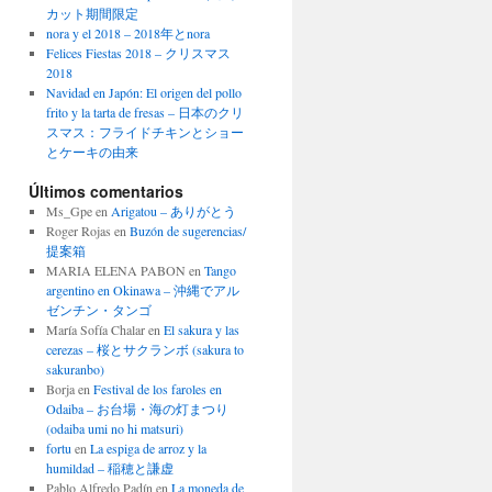
カット期間限定
nora y el 2018 – 2018年とnora
Felices Fiestas 2018 – クリスマス
2018
Navidad en Japón: El origen del pollo
frito y la tarta de fresas – 日本のクリ
スマス：フライドチキンとショー
とケーキの由来
Últimos comentarios
Ms_Gpe
en
Arigatou – ありがとう
Roger Rojas
en
Buzón de sugerencias/
提案箱
MARIA ELENA PABON
en
Tango
argentino en Okinawa – 沖縄でアル
ゼンチン・タンゴ
María Sofía Chalar
en
El sakura y las
cerezas – 桜とサクランボ (sakura to
sakuranbo)
Borja
en
Festival de los faroles en
Odaiba – お台場・海の灯まつり
(odaiba umi no hi matsuri)
fortu
en
La espiga de arroz y la
humildad – 稲穂と謙虚
Pablo Alfredo Padín
en
La moneda de