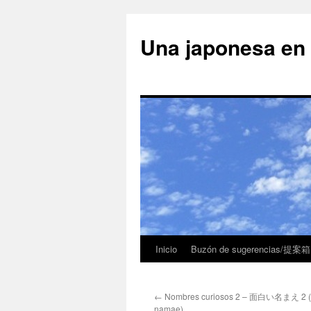
Una japonesa
Inicio
Buzón de sugerencias/提案箱
←
Nombres curiosos 2 – 面白い名まえ 2 (
namae)