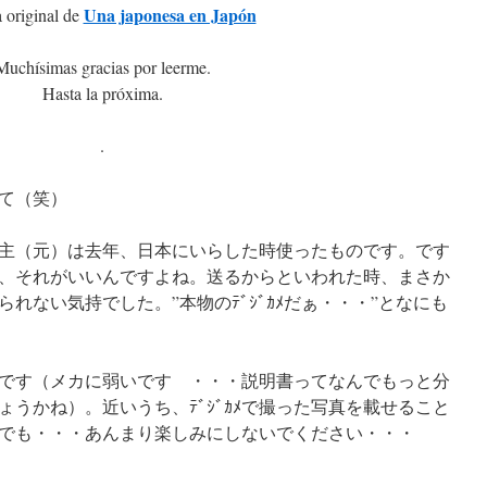
Una japonesa en Japón
 original de
Muchísimas gracias por leerme.
Hasta la próxima.
.
くて（笑）
主（元）は去年、日本にいらした時使ったものです。です
、それがいいんですよね。送るからといわれた時、まさか
れない気持でした。”本物のﾃﾞｼﾞｶﾒだぁ・・・”となにも
です（メカに弱いです ・・・説明書ってなんでもっと分
うかね）。近いうち、ﾃﾞｼﾞｶﾒで撮った写真を載せること
でも・・・あんまり楽しみにしないでください・・・