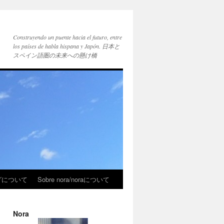
Construyendo un puente hacia el futuro, entre
los países de habla hispana y Japón. 日本と
スペイン語圏の未来への懸け橋
ブログについて
Sobre nora/noraについて
Nora