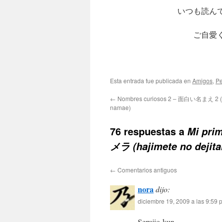
いつも読ん
ご自愛
Esta entrada fue publicada en
Amigos
,
Pe
←
Nombres curiosos 2 – 面白い名まえ 2 (
namae)
76 respuestas a
Mi pr
メラ (hajimete no dejita
←
Comentarios antiguos
nora
dijo:
diciembre 19, 2009 a las 9:59 
Serujio-kun,