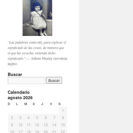
"Las palabras están ahí, para explicar el
significado de las cosas, de manera que
el que las escucha, entienda dicho
significado."
— Aldous Huxley (novelista
inglés)
Buscar
Calendario
agosto 2026
D
L
M
X
J
V
S
1
2
3
4
5
6
7
8
9
10
11
12
13
14
15
16
17
18
19
20
21
22