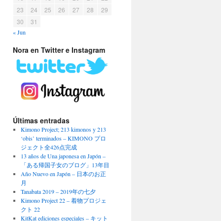
23
24
25
26
27
28
29
30
31
« Jun
Nora en Twitter e Instagram
Últimas entradas
Kimono Project; 213 kimonos y 213
‘obis’ terminados – KIMONO プロ
ジェクト全426点完成
13 años de Una japonesa en Japón –
「ある帰国子女のブログ」13年目
Año Nuevo en Japón – 日本のお正
月
Tanabata 2019 – 2019年の七夕
Kimono Project 22 – 着物プロジェ
クト 22
KitKat ediciones especiales – キット