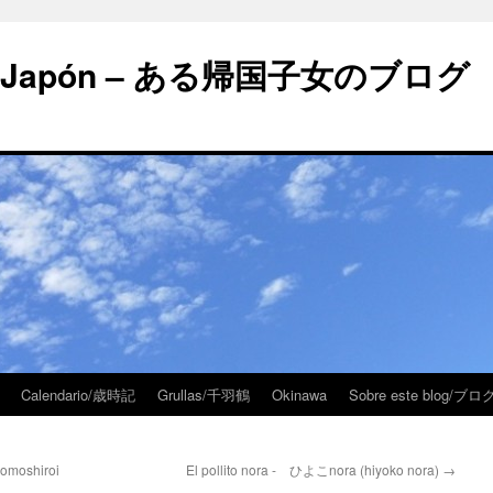
 en Japón – ある帰国子女のブログ
Calendario/歳時記
Grullas/千羽鶴
Okinawa
Sobre este blog/
omoshiroi
El pollito nora - ひよこnora (hiyoko nora)
→