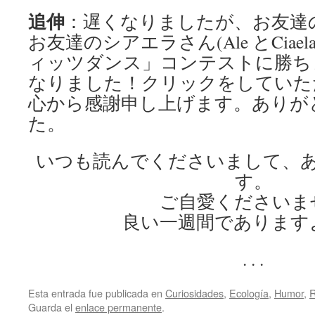
追伸
：遅くなりましたが、お友達
お友達のシアエラさん(Ale とCiae
ィッツダンス」コンテストに勝ち
なりました！クリックをしていた
心から感謝申し上げます。ありが
た。
いつも読んでくださいまして、
す。
ご自愛くださいま
良い一週間であります
. . .
Esta entrada fue publicada en
Curiosidades
,
Ecología
,
Humor
,
R
Guarda el
enlace permanente
.