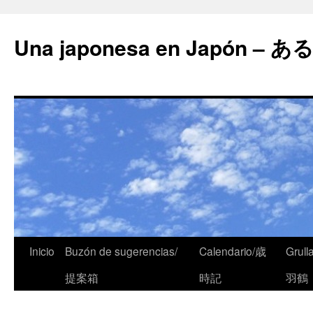
Una japonesa en Japón
Inicio
Buzón de sugerencias/
Calendario/歳
Grull
提案箱
時記
羽鶴