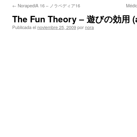
←
NorapediA 16 – ノラペディア16
Méd
The Fun Theory – 遊びの効用 (a
Publicada el
noviembre 25, 2009
por
nora