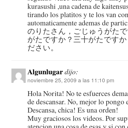
kurasushi ,una cadena de kaitensu
tirando los platitos y te los van c
automaticamente ademas de partic
のりたさん，ごじゅうがたで
がたですか？三十がたですか
ださい。
Algunlugar
dijo:
noviembre 25, 2009 a las 11:10 pm
Hola Norita! No te esfuerces demas
de descansar. No, mejor lo pongo 
Descansa, chica! Es una orden!
Muy graciosos los videos. Por sup
atencion una cosa de esas y si con 