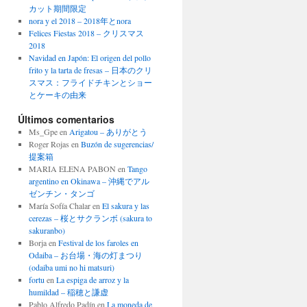
カット期間限定
nora y el 2018 – 2018年とnora
Felices Fiestas 2018 – クリスマス
2018
Navidad en Japón: El origen del pollo
frito y la tarta de fresas – 日本のクリ
スマス：フライドチキンとショー
とケーキの由来
Últimos comentarios
Ms_Gpe
en
Arigatou – ありがとう
Roger Rojas
en
Buzón de sugerencias/
提案箱
MARIA ELENA PABON
en
Tango
argentino en Okinawa – 沖縄でアル
ゼンチン・タンゴ
María Sofía Chalar
en
El sakura y las
cerezas – 桜とサクランボ (sakura to
sakuranbo)
Borja
en
Festival de los faroles en
Odaiba – お台場・海の灯まつり
(odaiba umi no hi matsuri)
fortu
en
La espiga de arroz y la
humildad – 稲穂と謙虚
Pablo Alfredo Padín
en
La moneda de