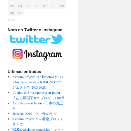
23
24
25
26
27
28
29
30
31
« Jun
Nora en Twitter e Instagram
Últimas entradas
Kimono Project; 213 kimonos y 213
‘obis’ terminados – KIMONO プロ
ジェクト全426点完成
13 años de Una japonesa en Japón –
「ある帰国子女のブログ」13年目
Año Nuevo en Japón – 日本のお正
月
Tanabata 2019 – 2019年の七夕
Kimono Project 22 – 着物プロジェ
クト 22
KitKat ediciones especiales – キット