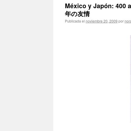
México y Japón: 4
年の友情
Publicada el
noviembre 20, 2009
por
nor