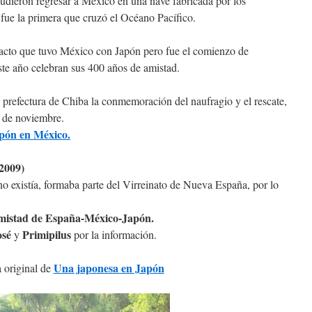
udieron regresar a México en una nave fabricada por los
fue la primera que cruzó el Océano Pacífico.
ntacto que tuvo México con Japón pero fue el comienzo de
ste año celebran sus 400 años de amistad.
a prefectura de Chiba la conmemoración del naufragio y el rescate,
2 de noviembre.
pón en México.
2009)
 existía, formaba parte del Virreinato de Nueva España, por lo
amistad de España-México-Japón.
osé
Primipilus
y
por la información.
Una japonesa en Japón
 original de