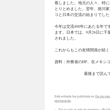
着しました。地元の人々、特に海
とりとめました。翌年、徳川家
コと日本の交流の始まりでした
今年は交流400年にあたる年で
ます。日本では、9月26日に
されました。
これからもこの友情関係が続く
資料：外務省のHP、在メキシ
最後まで読ん
Esta entrada fue publicada en
De los med
permanente
.
←
Tori no ichi: el arte de regatear