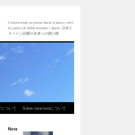
Construyendo un puente hacia el futuro, entre
los países de habla hispana y Japón. 日本と
スペイン語圏の未来への懸け橋
ブログについて
Sobre nora/noraについて
Nora