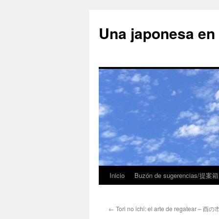
Una japonesa
Inicio
Buzón de sugerencias/提案箱
←
Tori no ichi: el arte de regatear