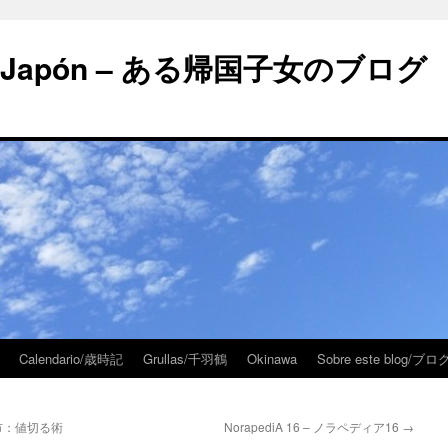
 en Japón – ある帰国子女のブログ
Calendario/歳時記
Grullas/千羽鶴
Okinawa
Sobre este blog/
 – 酉の市：値切る術
NorapediA 16 – ノラペディア16
→