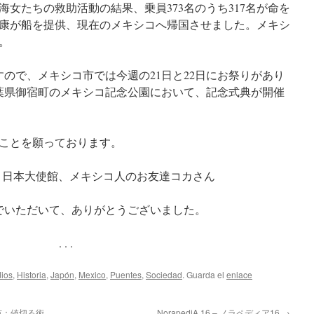
女たちの救助活動の結果、乗員373名のうち317名が命を
康が船を提供、現在のメキシコへ帰国させました。メキシ
。
すので、メキシコ市では今週の21日と22日にお祭りがあり
千葉県御宿町のメキシコ記念公園において、記念式典が開催
ことを願っております。
コ日本大使館、メキシコ人のお友達コカさん
でいただいて、ありがとうございました。
. . .
ios
,
Historia
,
Japón
,
Mexico
,
Puentes
,
Sociedad
. Guarda el
enlace
 – 酉の市：値切る術
NorapediA 16 – ノラペディア16
→