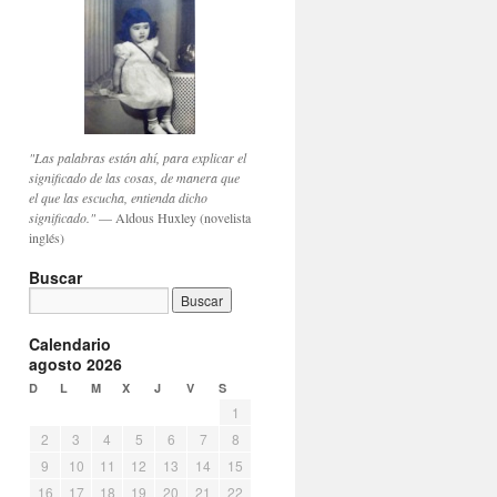
"Las palabras están ahí, para explicar el
significado de las cosas, de manera que
el que las escucha, entienda dicho
significado."
— Aldous Huxley (novelista
inglés)
Buscar
Calendario
agosto 2026
D
L
M
X
J
V
S
1
2
3
4
5
6
7
8
9
10
11
12
13
14
15
16
17
18
19
20
21
22