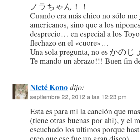
ノラちゃん！！
Cuando era más chico no sólo me 
americanos, sino que a los nipone
desprecio… en especial a los Toyot
flechazo en el «cuore»…
Una sola pregunta, no es かのじ
Te mando un abrazo!!! Buen fin d
Nicté Kono
dijo:
septiembre 22, 2012 a las 12:23 pm
Esta es para mi la canción que ma
(tiene otras buenas por ahi), y el 
escuchado los ultimos porque has
creo que ese fue un gran disco).