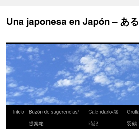
Una japonesa en Japón
Inicio
Buzón de sugerencias/
Calendario/歳
Grull
提案箱
時記
羽鶴