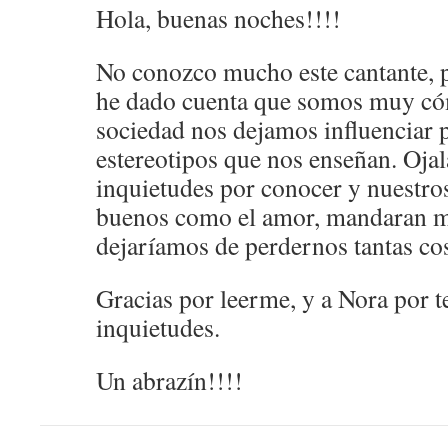
Hola, buenas noches!!!!
No conozco mucho este cantante, pe
he dado cuenta que somos muy có
sociedad nos dejamos influenciar p
estereotipos que nos enseñan. Oja
inquietudes por conocer y nuestros
buenos como el amor, mandaran m
dejaríamos de perdernos tantas cos
Gracias por leerme, y a Nora por t
inquietudes.
Un abrazín!!!!