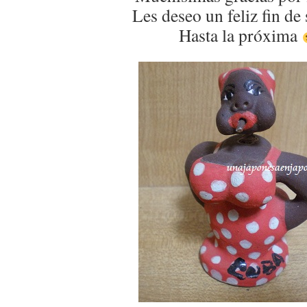
Les deseo un feliz fin de
Hasta la próxima