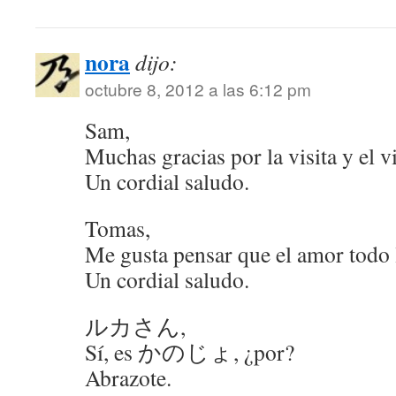
nora
dijo:
octubre 8, 2012 a las 6:12 pm
Sam,
Muchas gracias por la visita y el v
Un cordial saludo.
Tomas,
Me gusta pensar que el amor todo
Un cordial saludo.
ルカさん,
Sí, es かのじょ, ¿por?
Abrazote.