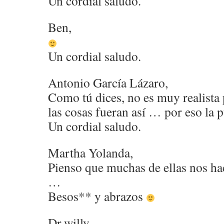
Un cordial saludo.
Ben,
Un cordial saludo.
Antonio García Lázaro,
Como tú dices, no es muy realista 
las cosas fueran así … por eso la 
Un cordial saludo.
Martha Yolanda,
Pienso que muchas de ellas nos hac
…
Besos** y abrazos
Dr.willy,