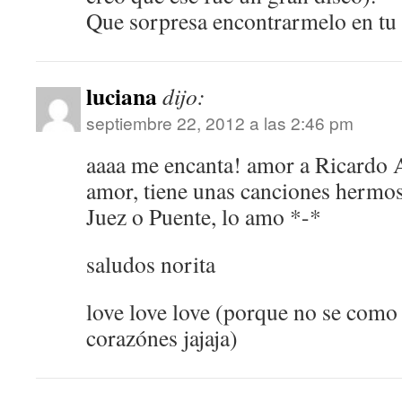
Que sorpresa encontrarmelo en tu 
luciana
dijo:
septiembre 22, 2012 a las 2:46 pm
aaaa me encanta! amor a Ricardo 
amor, tiene unas canciones hermos
Juez o Puente, lo amo *-*
saludos norita
love love love (porque no se como 
corazónes jajaja)