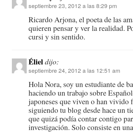
septiembre 23, 2012 a las 8:29 pm
Ricardo Arjona, el poeta de las am
quieren pensar y ver la realidad. P
cursi y sin sentido.
Éliel
dijo:
septiembre 24, 2012 a las 12:51 am
Hola Nora, soy un estudiante de ba
haciendo un trabajo sobre Español
japoneses que viven o han vivido f
siguiendo tu blog desde hace un t
que quizá podía contar contigo par
investigación. Solo consiste en una