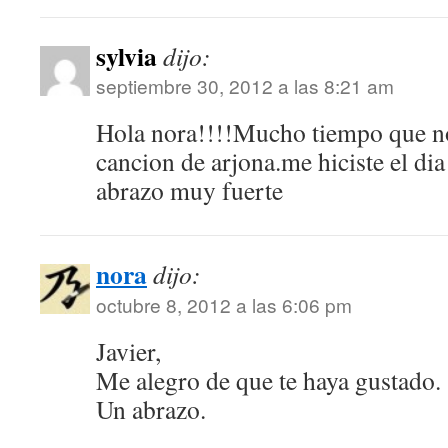
sylvia
dijo:
septiembre 30, 2012 a las 8:21 am
Hola nora!!!!Mucho tiempo que n
cancion de arjona.me hiciste el di
abrazo muy fuerte
nora
dijo:
octubre 8, 2012 a las 6:06 pm
Javier,
Me alegro de que te haya gustado.
Un abrazo.