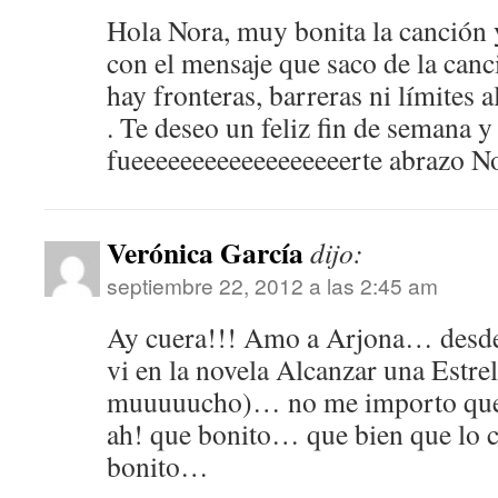
Hola Nora, muy bonita la canción y
con el mensaje que saco de la can
hay fronteras, barreras ni límites
. Te deseo un feliz fin de semana y
fueeeeeeeeeeeeeeeeeerte abrazo N
Verónica García
dijo:
septiembre 22, 2012 a las 2:45 am
Ay cuera!!! Amo a Arjona… desde 
vi en la novela Alcanzar una Estr
muuuuucho)… no me importo que 
ah! que bonito… que bien que lo
bonito…