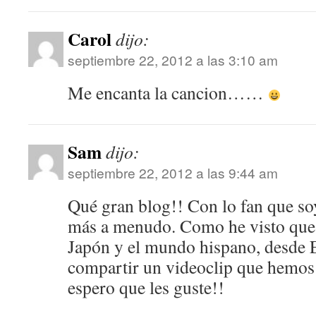
Carol
dijo:
septiembre 22, 2012 a las 3:10 am
Me encanta la cancion……
Sam
dijo:
septiembre 22, 2012 a las 9:44 am
Qué gran blog!! Con lo fan que soy
más a menudo. Como he visto que s
Japón y el mundo hispano, desde 
compartir un videoclip que hemos
espero que les guste!!