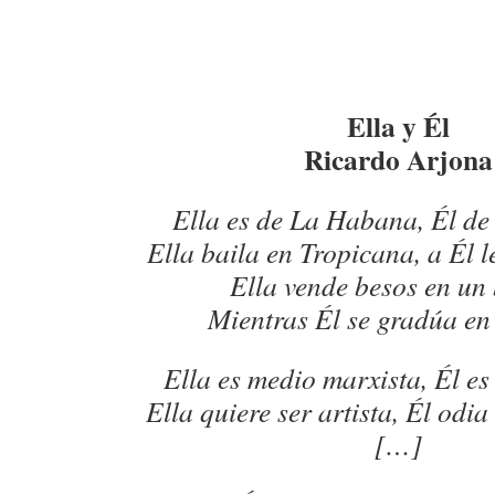
Ella y Él
Ricardo Arjona
Ella es de La Habana, Él de
Ella baila en Tropicana, a Él l
Ella vende besos en un
Mientras Él se gradúa en
Ella es medio marxista, Él es
Ella quiere ser artista, Él odi
[…]