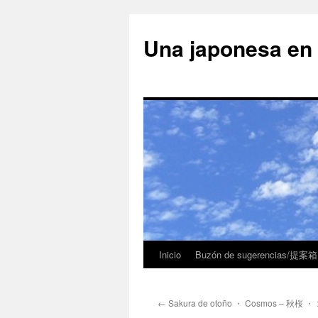
Una japonesa
Inicio
Buzón de sugerencias/提案箱
←
Sakura de otoño ・ Cosmos – 秋桜