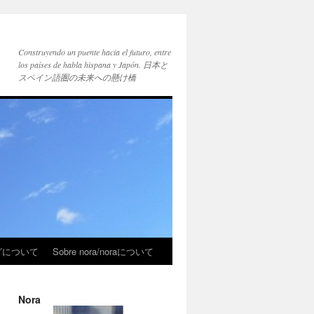
Construyendo un puente hacia el futuro, entre
los países de habla hispana y Japón. 日本と
スペイン語圏の未来への懸け橋
ブログについて
Sobre nora/noraについて
Nora