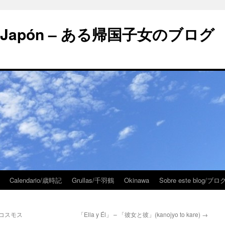
 en Japón – ある帰国子女のブログ
Calendario/歳時記
Grullas/千羽鶴
Okinawa
Sobre este blog/
 ・ コスモス
「Ella y Él」 – 「彼女と彼」(kanojyo to kare)
→