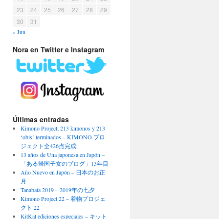
23
24
25
26
27
28
29
30
31
« Jun
Nora en Twitter e Instagram
Últimas entradas
Kimono Project; 213 kimonos y 213
‘obis’ terminados – KIMONO プロ
ジェクト全426点完成
13 años de Una japonesa en Japón –
「ある帰国子女のブログ」13年目
Año Nuevo en Japón – 日本のお正
月
Tanabata 2019 – 2019年の七夕
Kimono Project 22 – 着物プロジェ
クト 22
KitKat ediciones especiales – キット