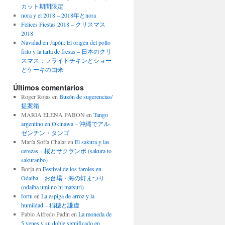
カット期間限定
nora y el 2018 – 2018年とnora
Felices Fiestas 2018 – クリスマス
2018
Navidad en Japón: El origen del pollo
frito y la tarta de fresas – 日本のクリ
スマス：フライドチキンとショー
とケーキの由来
Últimos comentarios
Roger Rojas
en
Buzón de sugerencias/
提案箱
MARIA ELENA PABON
en
Tango
argentino en Okinawa – 沖縄でアル
ゼンチン・タンゴ
María Sofía Chalar
en
El sakura y las
cerezas – 桜とサクランボ (sakura to
sakuranbo)
Borja
en
Festival de los faroles en
Odaiba – お台場・海の灯まつり
(odaiba umi no hi matsuri)
fortu
en
La espiga de arroz y la
humildad – 稲穂と謙虚
Pablo Alfredo Padín
en
La moneda de
5 yenes y su doble significado en