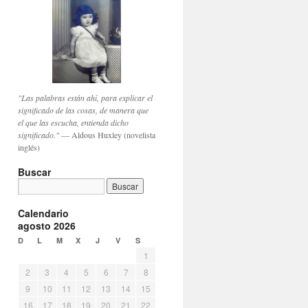
"Las palabras están ahí, para explicar el
significado de las cosas, de manera que
el que las escucha, entienda dicho
significado."
— Aldous Huxley (novelista
inglés)
Buscar
Calendario
agosto 2026
D
L
M
X
J
V
S
1
2
3
4
5
6
7
8
9
10
11
12
13
14
15
16
17
18
19
20
21
22