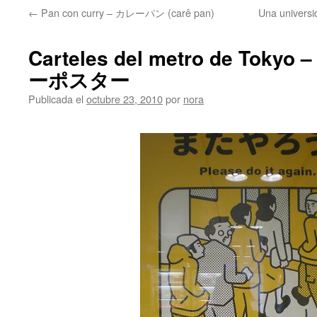
←
Pan con curry – カレーパン (carê pan)
Una univers
Carteles del metro de To
ーポスター
Publicada el
octubre 23, 2010
por
nora