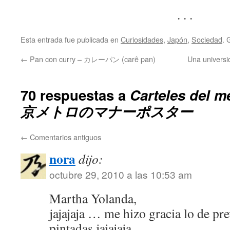
. . .
Esta entrada fue publicada en
Curiosidades
,
Japón
,
Sociedad
. 
←
Pan con curry – カレーパン (carê pan)
Una univers
70 respuestas a
Carteles del m
京メトロのマナーポスター
←
Comentarios antiguos
nora
dijo:
octubre 29, 2010 a las 10:53 am
Martha Yolanda,
jajajaja … me hizo gracia lo de pr
pintadas jajajaja