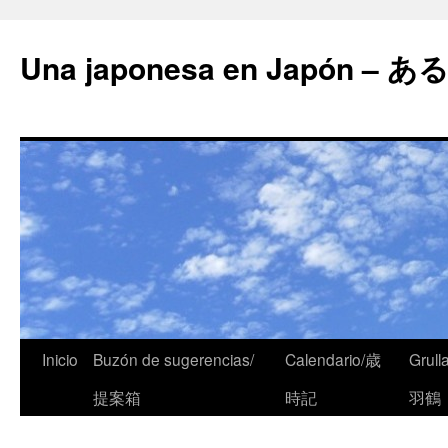
Una japonesa en Japón
Inicio
Buzón de sugerencias/
Calendario/歳
Grull
提案箱
時記
羽鶴