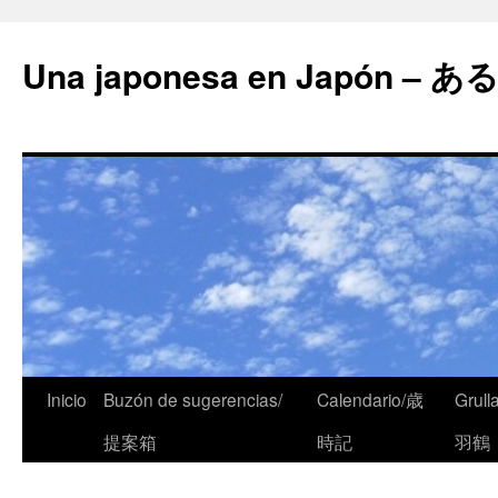
Una japonesa en Japón
Inicio
Buzón de sugerencias/
Calendario/歳
Grull
提案箱
時記
羽鶴