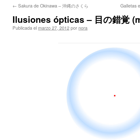
←
Sakura de Okinawa – 沖縄のさくら
Gallet
Ilusiones ópticas – 目の錯覚 (
Publicada el
marzo 27, 2012
por
nora