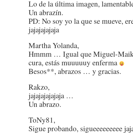
Lo de la última imagen, lamentab
Un abrazín.
PD: No soy yo la que se mueve, e
jajajajajaja
Martha Yolanda,
Hmmm … Igual que Miguel-Maiku
cura, estás muuuuuy enferma
Besos**, abrazos … y gracias.
Rakzo,
jajajajajajaja …
Un abrazo.
ToNy81,
Sigue probando, sigueeeeeeeee jaja