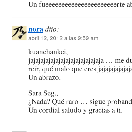
Un fueeeeeeeeeeeeeeeeeeeeeerte 
nora
dijo:
abril 12, 2012 a las 9:59 am
kuanchankei,
jajajajajajajajajajajajajajaja … me d
reír, qué malo que eres jajajajajajaj
Un abrazo.
Sara Seg.,
¿Nada? Qué raro … sigue proban
Un cordial saludo y gracias a ti.