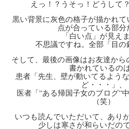
えっ！？うそっ！どうして
黒い背景に灰色の格子が描かれて
点が合っている部分
「白い点」が見え
不思議ですね。全部「目の
そして、最後の画像はお友達から
書かれているの
患者「先生、壁が動いてるよう
ど・・・」、
医者「”ある帰国子女のブログ”
（笑）
いつも読んでいただいて、あり
少しは寒さが和らいだの