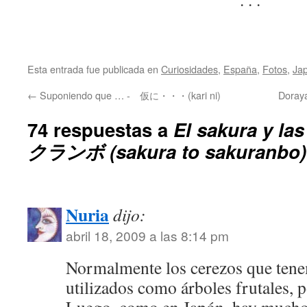
Esta entrada fue publicada en
Curiosidades
,
España
,
Fotos
,
Ja
←
Suponiendo que … - 仮に・・・(kari ni)
Doray
74 respuestas a
El sakura y l
クランボ (sakura to sakuranbo)
Nuria
dijo:
abril 18, 2009 a las 8:14 pm
Normalmente los cerezos que ten
utilizados como árboles frutales, p