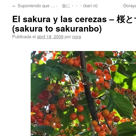
←
Suponiendo que … - 仮に・・・(kari ni)
Doray
El sakura y las cerezas 
(sakura to sakuranbo)
Publicada el
abril 18, 2009
por
nora