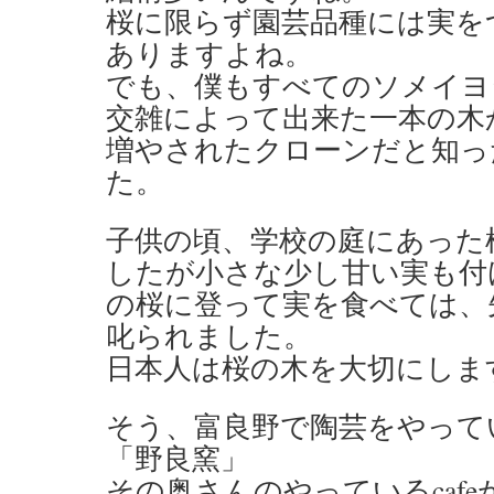
桜に限らず園芸品種には実を
ありますよね。
でも、僕もすべてのソメイヨ
交雑によって出来た一本の木
増やされたクローンだと知っ
た。
子供の頃、学校の庭にあった
したが小さな少し甘い実も付
の桜に登って実を食べては、
叱られました。
日本人は桜の木を大切にしま
そう、富良野で陶芸をやって
「野良窯」
その奥さんのやっているcafeが