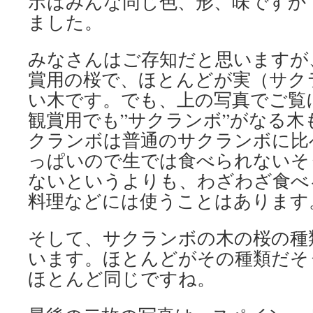
ボはみんな同じ色、形、味ですか
ました。
みなさんはご存知だと思いますが
賞用の桜で、ほとんどが実（サク
い木です。でも、上の写真でご覧
観賞用でも”サクランボ”がなる
クランボは普通のサクランボに比
っぱいので生では食べられないそ
ないというよりも、わざわざ食べ
料理などには使うことはあります
そして、サクランボの木の桜の種
います。ほとんどがその種類だそ
ほとんど同じですね。