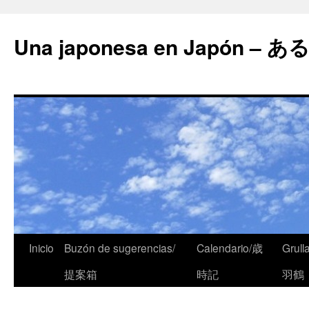
Una japonesa en Japón
Inicio
Buzón de sugerencias/
Calendario/歳
Grull
提案箱
時記
羽鶴