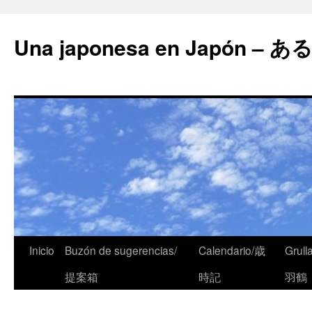
Una japonesa en Japón
Inicio
Buzón de sugerencias/
Calendario/歳
Grull
提案箱
時記
羽鶴