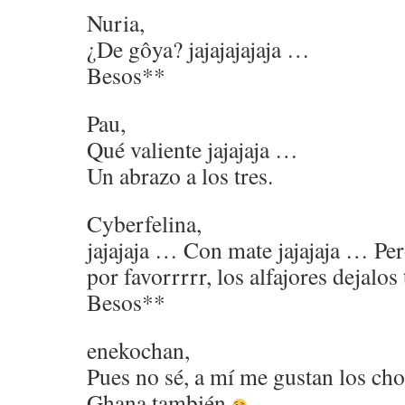
Nuria,
¿De gôya? jajajajajaja …
Besos**
Pau,
Qué valiente jajajaja …
Un abrazo a los tres.
Cyberfelina,
jajajaja … Con mate jajajaja … Per
por favorrrrr, los alfajores dejalos
Besos**
enekochan,
Pues no sé, a mí me gustan los cho
Ghana también