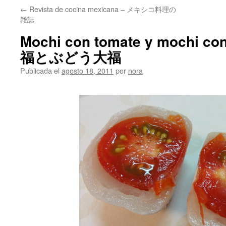
←
Revista de cocina mexicana – メキシコ料理の
雑誌
Mochi con tomate y mochi 
福とぶどう大福
Publicada el
agosto 18, 2011
por
nora