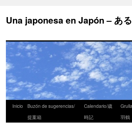
Una japonesa en Japón
Inicio
Buzón de sugerencias/
Calendario/歳
Grull
提案箱
時記
羽鶴