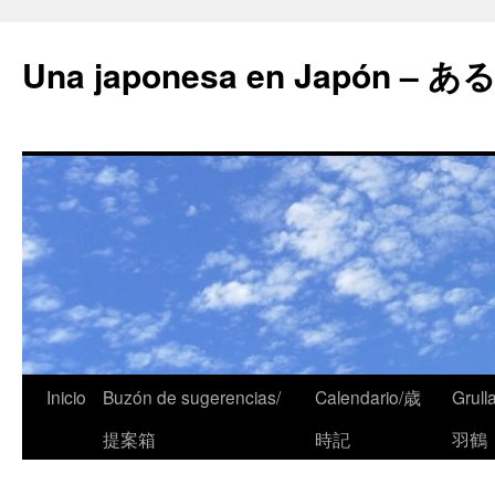
Una japonesa en Japón
Inicio
Buzón de sugerencias/
Calendario/歳
Grull
提案箱
時記
羽鶴