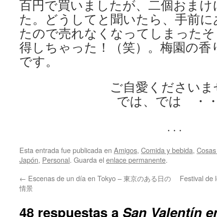
百円で買いましたが、二個おまけ
た。どうしてと聞いたら、手前に
たので売れなくなってしまったそ
得しちゃった！（笑）。梅園の香
です。
ご自愛くださいま
では、では ・
. . .
Esta entrada fue publicada en
Amigos
,
Comida y bebida
,
Cosas
Japón
,
Personal
. Guarda el
enlace permanente
.
←
Escenas de un día en Tokyo – 東京のある日の
Festival de
情景
48 respuestas a
San Valentín 