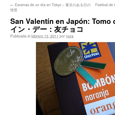
←
Escenas de un día en Tokyo – 東京のある日の
Festival de
情景
San Valentín en Japón: To
イン・デー：友チョコ
Publicada el
febrero 13, 2011
por
nora