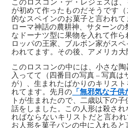
このロスコン・デ・レジェスは、
が初めて作ったものだそうです（
的なスペインのお菓子と言われて
ローマ神話の農耕神、サターンの
なドーナツ型に果物を入れて作ら
ロッパの王家、ブルボン家がスペ
われてます。その後、アメリカ大
このロスコンの中には、小さな陶
入ってて（四番目の写真 – 写真
が）、生まれたばかりのキリスト
「無邪気な子供
れてます。先月の
トが生まれたので、二歳以下の子
話をしました。この人形は殺され
ればならないキリストだと言われ
お人形を菓子パンの中に入れると