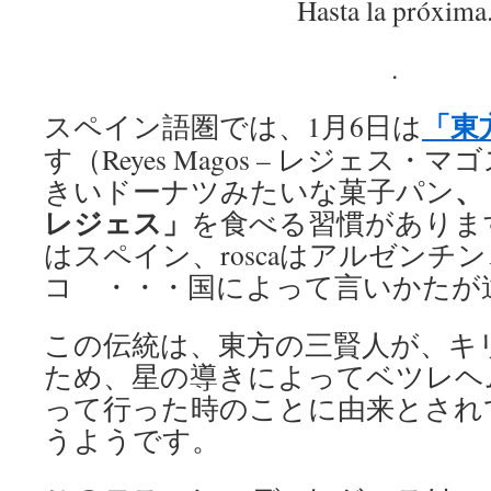
Hasta la próxima
.
「東
スペイン語圏では、1月6日は
す（Reyes Magos – レジェス
、
きいドーナツみたいな菓子パン
レジェス」
を食べる習慣があります（ros
はスペイン、roscaはアルゼンチン、
コ ・・・国によって言いかたが
この伝統は、東方の三賢人が、キ
ため、星の導きによってベツレヘ
って行った時のことに由来とされ
うようです。