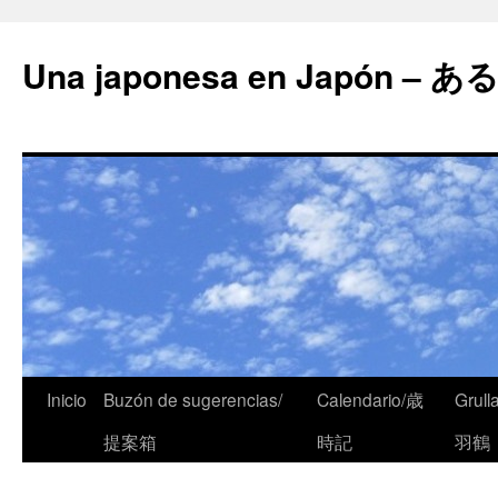
Una japonesa en Japón
Inicio
Buzón de sugerencias/
Calendario/歳
Grull
提案箱
時記
羽鶴