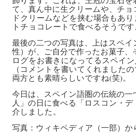
飾ります。これは、王冠の宝石を
て、真ん中に生クリームや、チョ
ドクリームなどを挟む場合もあり
トチョコレートで食べるそうです
最後の二つの写真は、上はスペイ
性）が、ご自分で作ったお菓子、
ログをお書きになってるスペイン
（コメントを書いてくれましたの
両方とも素晴らしいですね(笑)。
今日は、スペイン語圏の伝統の一
人」の日に食べる「ロスコン・デ
介しました。
写真：ウィキペディア（一部）か