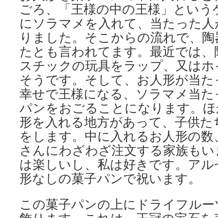
ごろ、「王様の中の王様」という
にソラマメを入れて、当たった人
りました。そこからの流れで、陶
たとも言われてます。最近では、
スチックの玩具をラップ、又はホ
そうです。そして、お人形が当た
幸せで王様になる、ソラマメ当た
パンをおごることになります。ほ
形を入れる地方があって、子供た
をします。中に入れるお人形の数
さんにわざわざ注文する家族もい
は楽しいし、私は好きです。アル
形なしの菓子パンで祝います。
この菓子パンの上にドライフルー