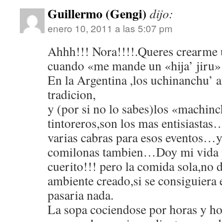
Guillermo (Gengi)
dijo:
enero 10, 2011 a las 5:07 pm
Ahhh!!! Nora!!!!.Queres crearme 
cuando «me mande un «hija’ jiru» 
En la Argentina ,los uchinanchu’ a
tradicion,
y (por si no lo sabes)los «machin
tintoreros,son los mas entisiasta
varias cabras para esos eventos…y
comilonas tambien…Doy mi vida p
cuerito!!! pero la comida sola,no
ambiente creado,si se consiguiera
pasaria nada.
La sopa cociendose por horas y ho