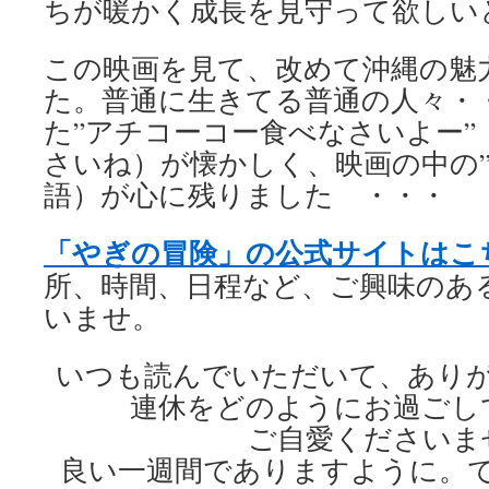
ちが暖かく成長を見守って欲しい
この映画を見て、改めて沖縄の魅
た。普通に生きてる普通の人々・
た”アチコーコー食べなさいよー”
さいね）が懐かしく、映画の中の”
語）が心に残りました ・・・
「やぎの冒険」の公式サイトはこ
所、時間、日程など、ご興味のあ
いませ。
いつも読んでいただいて、あり
連休をどのようにお過ごし
ご自愛くださいま
良い一週間でありますように。