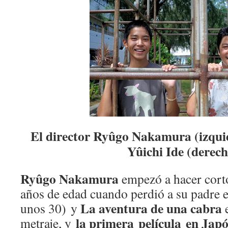
El director Ryûgo Nakamura (izquie
Yûichi Ide (derech
Ryûgo Nakamura
empezó a hacer corto
años de edad cuando perdió a su padre e
La aventura de una cabra
unos 30) y
e
la primera película en
Japó
metraje, y