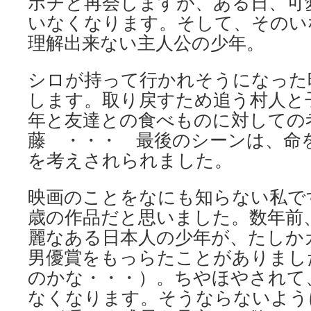
ポチと再会しますが、ある日、可
いなくなります。そして、そのい
理解出来ない主人公の少年。
シロが持って行かれそうになった
します。取り戻すため追う村人と
年と友達との食べものに対しての
藤 ・・・ 最後のシーンは、命
を考えされられました。
映画のことをなにも知らない私で
歳の作品だと思いました。数年前
麗なある日本人の少年が、たしか
男優賞をもっらたことがありまし
のかな・・・）。ちやほやされて
なくなります。そうならないよう