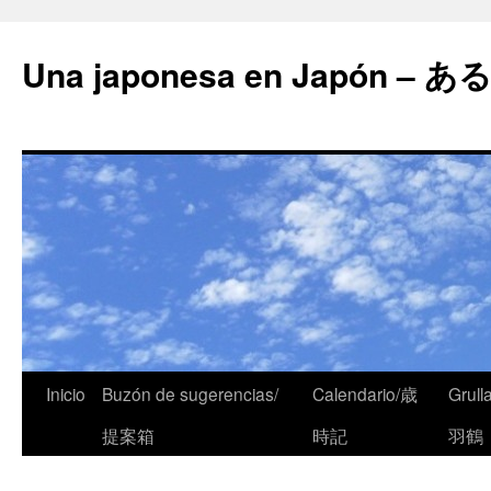
Una japonesa en Japón
Inicio
Buzón de sugerencias/
Calendario/歳
Grull
提案箱
時記
羽鶴