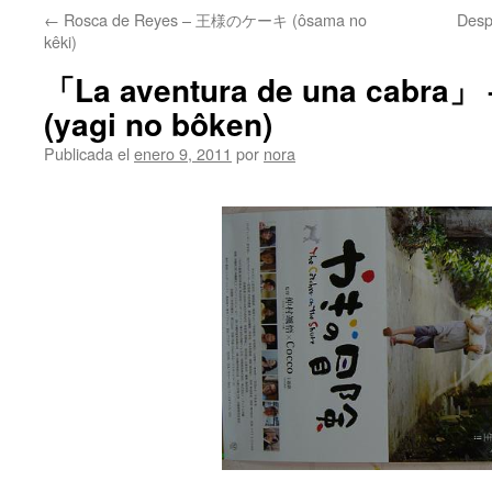
←
Rosca de Reyes – 王様のケーキ (ôsama no
Desp
kêki)
「La aventura de una cab
(yagi no bôken)
Publicada el
enero 9, 2011
por
nora
.