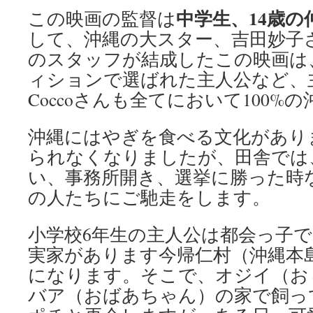
中学生、14歳の
この映画の監督は
して、沖縄の大スター、吉田妙子
のスタッフが結成したこの映画は
ィションで選ばれた主人公など、
Coccoさんも全てにおいて100%
沖縄にはやぎを食べる文化があり
られなくなりましたが、田舎では
い、事務所開き、選挙に勝った時
の人たちにご馳走をします。
小学校6年生の主人公は都会っ子
実家があります今帰仁村（沖縄本
になります。そこで、オジイ（お
バア（おばあちゃん）の家で飼っ