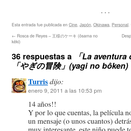
. . .
Esta entrada fue publicada en
Cine
,
Japón
,
Okinawa
,
Personal
.
←
Rosca de Reyes – 王様のケーキ (ôsama no
Desp
kêki)
36 respuestas a
「La aventura 
「やぎの冒険」(yagi no bôken)
Turris
dijo:
enero 9, 2011 a las 10:53 pm
14 años!!
Y por lo que cuentas, la película n
un mensaje (o unos cuantos) detrá
muy interesante, este niño puede te