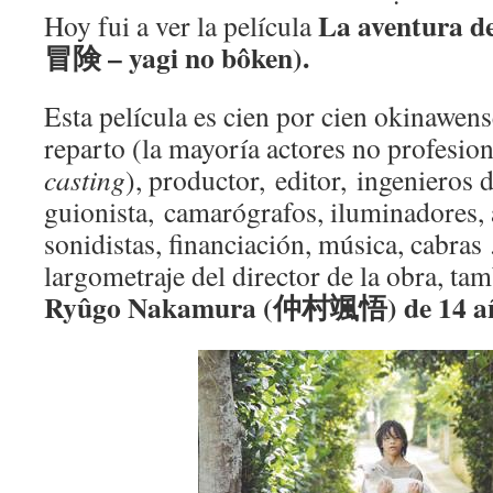
La aventura d
Hoy fui a ver la película
冒険 – yagi no bôken).
Esta película es cien por cien okinawens
reparto (la mayoría actores no profesion
casting
), productor, editor, ingenieros 
guionista, camarógrafos, iluminadores,
sonidistas, financiación, música, cabras
largometraje del director de la obra, ta
Ryûgo Nakamura (仲村颯悟) de 14 añ