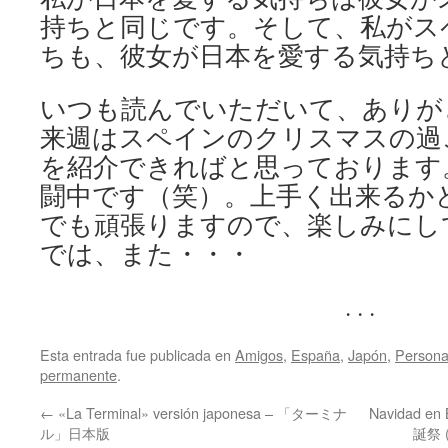
持ちと同じです。そして、私がス
ちも、彼女が日本を愛する気持ち
いつも読んでいただいて、ありが
来週はスペインのクリスマスの過
を紹介できればと思っております
闘中です（笑）。上手く出来るか
でも頑張りますので、楽しみにし
では、また・・・
. . .
Esta entrada fue publicada en
Amigos
,
España
,
Japón
,
Persona
permanente
.
←
«La Terminal» versión japonesa – 「ターミナ
Navidad 
ル」日本版
誕祭 (b