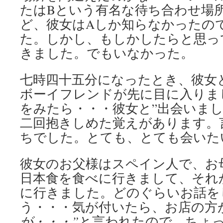
たはBという有名な待ち合わせ場
ど、彼女はAしか知らなかったの
た。しかし、もしかしたらと思っ
きました。でもいなかった。
七時四十五分になったとき、彼女
ボーイフレンドが先に目に入りま
をみたら・・・彼女と”出会いまし
二回抱きしめた覚えがあります。
ちでした。とても、とても会いた
彼女のお父様はスペイン人で、お
日本食を食べに行きまして、それ
に行きました。どのぐらいお話を
う・・・気が付いたら、お店の方
が・・・”
と言われたので、ちょ