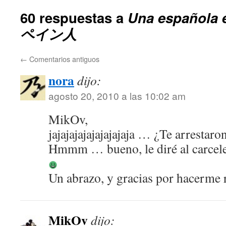
60 respuestas a
Una española
ペイン人
←
Comentarios antiguos
nora
dijo:
agosto 20, 2010 a las 10:02 am
MikOv,
jajajajajajajajajaja … ¿Te arrestaro
Hmmm … bueno, le diré al carcele
Un abrazo, y gracias por hacerme r
MikOv
dijo: