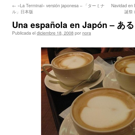
←
«La Terminal» versión japonesa – 「ターミナ
Navidad 
ル」日本版
誕祭 (b
Una española en Japón 
Publicada el
diciembre 18, 2008
por
nora