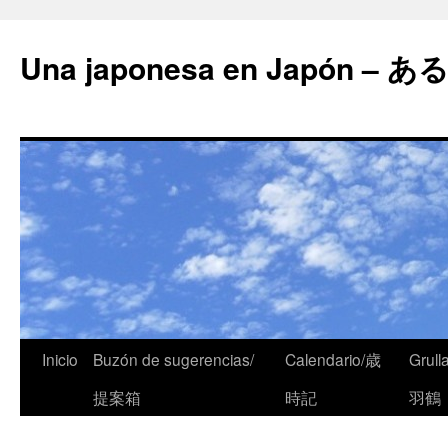
Una japonesa en Japón
Inicio
Buzón de sugerencias/
Calendario/歳
Grull
提案箱
時記
羽鶴