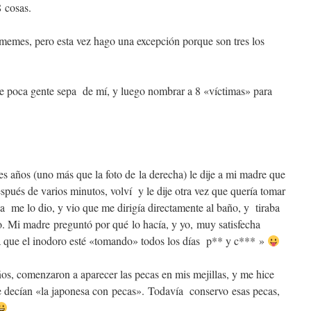
8 cosas.
 memes, pero esta vez hago una excepción porque son tres los
ue poca gente sepa de mí, y luego nombrar a 8 «víctimas» para
res años (uno más que la foto de la derecha) le dije a mi madre que
spués de varios minutos, volví y le dije otra vez que quería tomar
 me lo dio, y vio que me dirigía directamente al baño, y tiraba
o. Mi madre preguntó por qué lo hacía, y yo, muy satisfecha
a que el inodoro esté «tomando» todos los días p** y c*** »
ños, comenzaron a aparecer las pecas en mis mejillas, y me hice
e decían «la japonesa con pecas». Todavía conservo esas pecas,