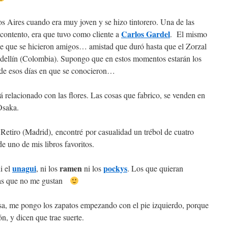
s Aires cuando era muy joven y se hizo tintorero. Una de las
Carlos Gardel
ontento, era que tuvo como cliente a
. El mismo
rece que se hicieron amigos… amistad que duró hasta que el Zorzal
edellín (Colombia). Supongo que en estos momentos estarán los
de esos días en que se conocieron…
á relacionado con las flores. Las cosas que fabrico, se venden en
Osaka.
Retiro (Madrid), encontré por casualidad un trébol de cuatro
e uno de mis libros favoritos.
unagui
ramen
pockys
ni el
, ni los
ni los
. Los que quieran
osas que no me gustan
casa, me pongo los zapatos empezando con el pie izquierdo, porque
n, y dicen que trae suerte.