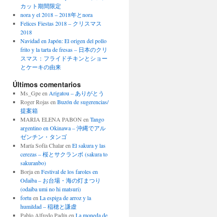
カット期間限定
nora y el 2018 – 2018年とnora
Felices Fiestas 2018 – クリスマス
2018
Navidad en Japón: El origen del pollo
frito y la tarta de fresas – 日本のクリ
スマス：フライドチキンとショー
とケーキの由来
Últimos comentarios
Ms_Gpe
en
Arigatou – ありがとう
Roger Rojas
en
Buzón de sugerencias/
提案箱
MARIA ELENA PABON
en
Tango
argentino en Okinawa – 沖縄でアル
ゼンチン・タンゴ
María Sofía Chalar
en
El sakura y las
cerezas – 桜とサクランボ (sakura to
sakuranbo)
Borja
en
Festival de los faroles en
Odaiba – お台場・海の灯まつり
(odaiba umi no hi matsuri)
fortu
en
La espiga de arroz y la
humildad – 稲穂と謙虚
Pablo Alfredo Padín
en
La moneda de