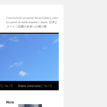
Construyendo un puente hacia el futuro, entre
los países de habla hispana y Japón. 日本と
スペイン語圏の未来への懸け橋
ブログについて
Sobre nora/noraについて
Nora