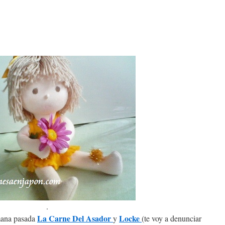
.
La Carne Del Asador
Locke
emana pasada
y
(te voy a denunciar