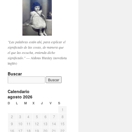
"Las palabras están ahí, para explicar el
significado de las cosas, de manera que
el que las escucha, entienda dicho
significado."
— Aldous Huxley (novelista
inglés)
Buscar
Calendario
agosto 2026
D
L
M
X
J
V
S
1
2
3
4
5
6
7
8
9
10
11
12
13
14
15
16
17
18
19
20
21
22