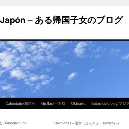
 en Japón – ある帰国子女のブログ
Calendario/歳時記
Grullas/千羽鶴
Okinawa
Sobre este blog/
 tomodachi no
Elecciones – 選挙（せんきょーsenkyo)
→