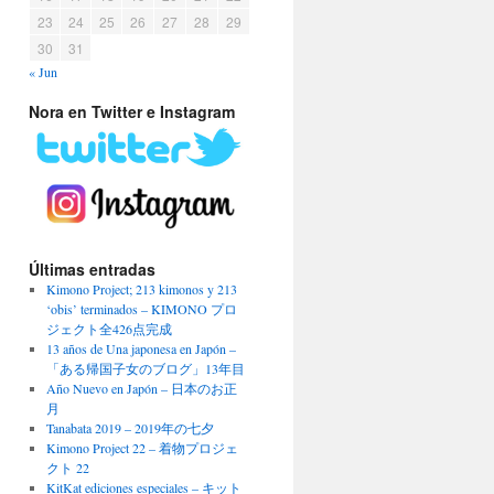
23
24
25
26
27
28
29
30
31
« Jun
Nora en Twitter e Instagram
Últimas entradas
Kimono Project; 213 kimonos y 213
‘obis’ terminados – KIMONO プロ
ジェクト全426点完成
13 años de Una japonesa en Japón –
「ある帰国子女のブログ」13年目
Año Nuevo en Japón – 日本のお正
月
Tanabata 2019 – 2019年の七夕
Kimono Project 22 – 着物プロジェ
クト 22
KitKat ediciones especiales – キット