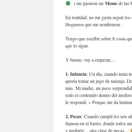
Meme
) me pasaron un
de las 
En realidad, no me gusta seguir los
blogueros que me nombraron .
Tengo que escribir sobre 8 cosas q
que lo sigan.
Y bueno, voy a empezar…
1. Infancia
: Un día, cuando tenía t
quería tomar un jugo de naranja. De
más. Mi madre, un poco sorprendida
todo el contenido dentro del inodor
le respondí: » Porque me da lástim
2. Pecas
: Cuando cumplí los seis a
famosa en el barrio, donde todos m
y también… otra clase de pecas…