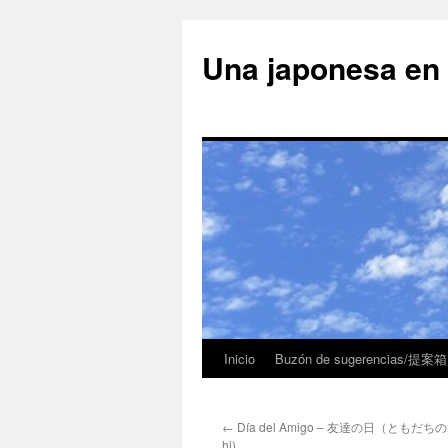
Una japonesa
Inicio
Buzón de sugerencias/提案箱
←
Día del Amigo – 友達の日（ともだちのひ-
hi)