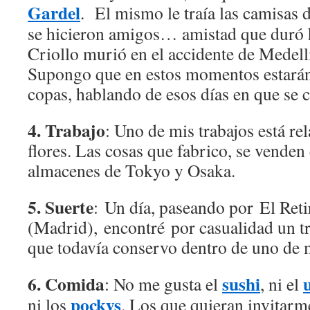
Gardel
. El mismo le traía las camisas 
se hicieron amigos… amistad que duró h
Criollo murió en el accidente de Medel
Supongo que en estos momentos estará
copas, hablando de esos días en que s
4. Trabajo
: Uno de mis trabajos está re
flores. Las cosas que fabrico, se venden
almacenes de Tokyo y Osaka.
5. Suerte
: Un día, paseando por El Reti
(Madrid), encontré por casualidad un tr
que todavía conservo dentro de uno de m
6. Comida
sushi
: No me gusta el
, ni el
pockys
ni los
. Los que quieran invitarm