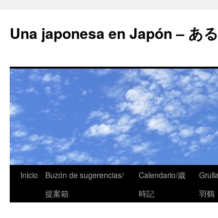
Una japonesa en Japón
Inicio
Buzón de sugerencias/
Calendario/歳
Grull
提案箱
時記
羽鶴