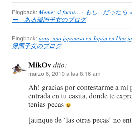
Pingback:
Meme: si fuera… - もし…だったら « Un
ー ある帰国子女のブログ
Pingback:
nora, una japonesa en Japón en Un
帰国子女のブログ
MikOv
dijo:
marzo 6, 2010 a las 8:16 am
Ah! gracias por contestarme a mi 
entrada en tu casita, donde te expr
tenias pecas
[aunque de ‘las otras pecas’ no en