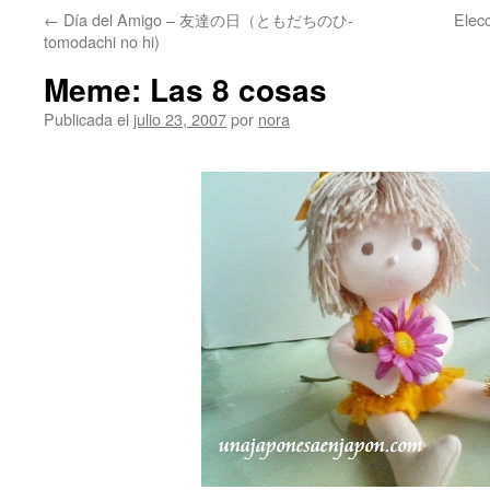
←
Día del Amigo – 友達の日（ともだちのひ-
Ele
tomodachi no hi)
Meme: Las 8 cosas
Publicada el
julio 23, 2007
por
nora