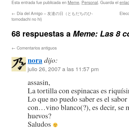
Esta entrada fue publicada en
Meme
,
Personal
. Guarda el
enla
←
Día del Amigo – 友達の日（ともだちのひ-
Ele
tomodachi no hi)
68 respuestas a
Meme: Las 8 c
←
Comentarios antiguos
nora
dijo:
julio 26, 2007 a las 11:57 pm
assasin,
La tortilla con espinacas es riquís
Lo que no puedo saber es el sabor 
con…vino blanco(?), es decir, se m
huevos?
Saludos