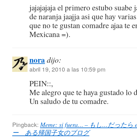
jajajajaja el primero estubo suabe ja
de naranja jaajja asi que hay vari
que no te gustan comadre ajaa te e
Mexicana =).
nora
dijo:
abril 19, 2010 a las 10:59 pm
PEIN::,
Me alegro que te haya gustado lo 
Un saludo de tu comadre.
Pingback:
Meme: si fuera… – もし…だったら en U
ー ある帰国子女のブログ