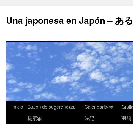
Una japonesa en Japón
Inicio
Buzón de sugerencias/
Calendario/歳
Grull
提案箱
時記
羽鶴