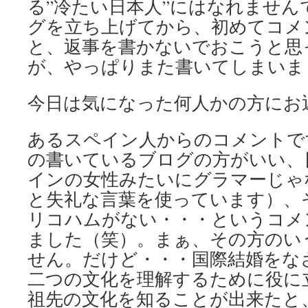
る”冷たい日本人”にはなれません
グを立ち上げてから、初めてコメ
と、返事を書かないでおこうと思
が、やっぱりまた書いてしまいま
今日は気になった何人かの方にお
あるスペイン人からのコメントで
の書いているブログの方がいい、
インの女性みたいにグラマーじゃ
と失礼な言葉を使っています）、
リコハムがない・・・というコメ
ました（笑）。まぁ、その方のい
せん。だけど・・・国際結婚をな
二つの文化を理解するために役に
祖先の文化を知ることが出来たと