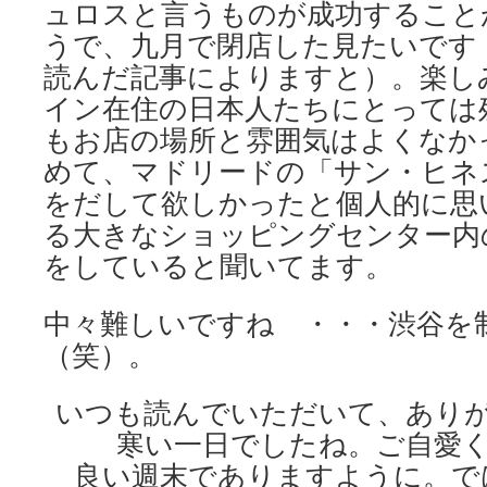
ュロスと言うものが成功すること
うで、九月で閉店した見たいです
読んだ記事によりますと）。楽し
イン在住の日本人たちにとっては
もお店の場所と雰囲気はよくなか
めて、マドリードの「サン・ヒネ
をだして欲しかったと個人的に思
る大きなショッピングセンター内
をしていると聞いてます。
中々難しいですね ・・・渋谷を
（笑）。
いつも読んでいただいて、あり
寒い一日でしたね。ご自愛
良い週末でありますように。で