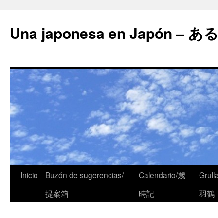
Una japonesa en Japón
Inicio
Buzón de sugerencias/
Calendario/歳
Grull
提案箱
時記
羽鶴