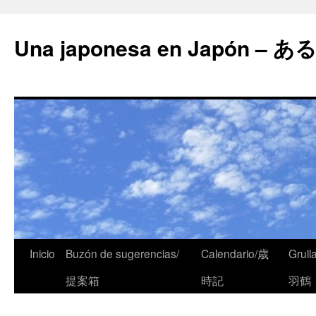
Una japonesa en Japón
Inicio
Buzón de sugerencias/
Calendario/歳
Grull
提案箱
時記
羽鶴