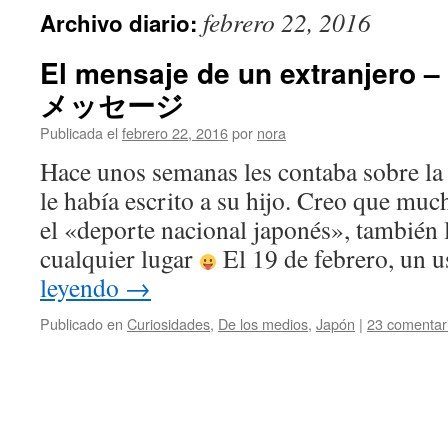
febrero 22, 2016
Archivo diario:
El mensaje de un extranj
メッセージ
Publicada el
febrero 22, 2016
por
nora
Hace unos semanas les contaba sobre la
le había escrito a su hijo. Creo que mu
el «deporte nacional japonés», también
cualquier lugar
El 19 de febrero, un
leyendo
→
Publicado en
Curiosidades
,
De los medios
,
Japón
|
23 comentar