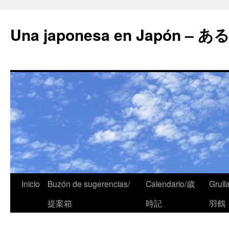
Una japonesa en Japón
Inicio
Buzón de sugerencias/
Calendario/歳
Grull
提案箱
時記
羽鶴