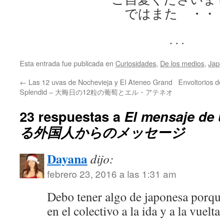
ではまた ・・
. . .
Esta entrada fue publicada en
Curiosidades
,
De los medios
,
Jap
←
Las 12 uvas de Nochevieja y El Ateneo Grand
Envoltorio
Splendid – 大晦日の12粒の葡萄とエル・アテネオ
23 respuestas a
El mensaje de 
る外国人からのメッセージ
Dayana
dijo:
febrero 23, 2016 a las 1:31 am
Debo tener algo de japonesa porq
en el colectivo a la ida y a la vuelt