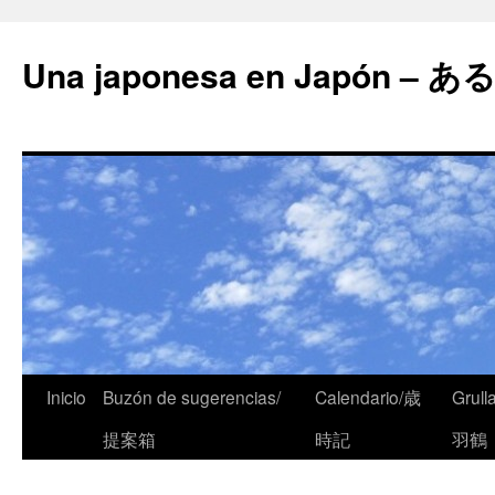
Una japonesa en Japón
Inicio
Buzón de sugerencias/
Calendario/歳
Grull
提案箱
時記
羽鶴