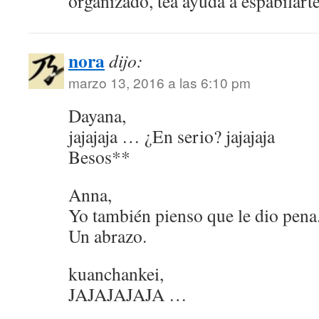
organizado, tea ayuda a espabilart
nora
dijo:
marzo 13, 2016 a las 6:10 pm
Dayana,
jajajaja … ¿En serio? jajajaja
Besos**
Anna,
Yo también pienso que le dio pena
Un abrazo.
kuanchankei,
JAJAJAJAJA …