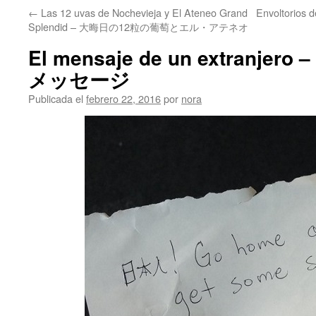
←
Las 12 uvas de Nochevieja y El Ateneo Grand
Envoltorio
Splendid – 大晦日の12粒の葡萄とエル・アテネオ
El mensaje de un extranj
メッセージ
Publicada el
febrero 22, 2016
por
nora