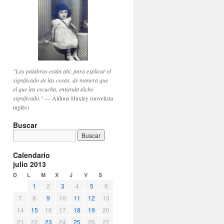
"Las palabras están ahí, para explicar el
significado de las cosas, de manera que
el que las escucha, entienda dicho
significado."
— Aldous Huxley (novelista
inglés)
Buscar
Calendario
julio 2013
D
L
M
X
J
V
S
1
2
3
4
5
6
7
8
9
10
11
12
13
14
15
16
17
18
19
20
21
22
23
24
25
26
27