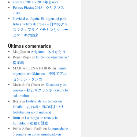
nora y el 2018 – 2018年とnora
Felices Fiestas 2018 – クリスマス
2018
Navidad en Japón: El origen del pollo
frito y la tarta de fresas – 日本のクリ
スマス：フライドチキンとショー
とケーキの由来
Últimos comentarios
Ms_Gpe
en
Arigatou – ありがとう
Roger Rojas
en
Buzón de sugerencias/
提案箱
MARIA ELENA PABON
en
Tango
argentino en Okinawa – 沖縄でアル
ゼンチン・タンゴ
María Sofía Chalar
en
El sakura y las
cerezas – 桜とサクランボ (sakura to
sakuranbo)
Borja
en
Festival de los faroles en
Odaiba – お台場・海の灯まつり
(odaiba umi no hi matsuri)
fortu
en
La espiga de arroz y la
humildad – 稲穂と謙虚
Pablo Alfredo Padín
en
La moneda de
5 yenes y su doble significado en