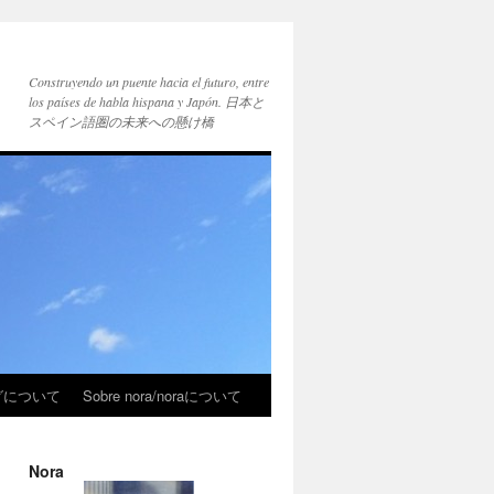
Construyendo un puente hacia el futuro, entre
los países de habla hispana y Japón. 日本と
スペイン語圏の未来への懸け橋
ブログについて
Sobre nora/noraについて
Nora