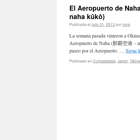
El Aeropuerto de N
naha kûkô)
Publicada el
julio 31, 2013
por
nora
La semana pasada vinieron a Okinaw
Aeropuerto de Naha (那覇空港 – naha 
paseo por el Aeropuerto. …
Sigue 
Publicado en
Curiosidades
,
Japón
,
Okin