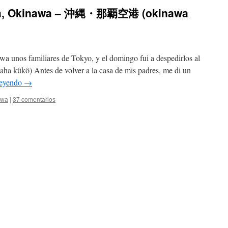
aha, Okinawa – 沖縄・那覇空港 (okinawa
a unos familiares de Tokyo, y el domingo fui a despedirlos al
kûkô) Antes de volver a la casa de mis padres, me di un
leyendo
→
awa
|
37 comentarios