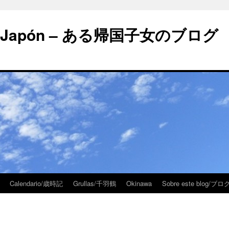
 en Japón – ある帰国子女のブログ
Calendario/歳時記
Grullas/千羽鶴
Okinawa
Sobre este blog/