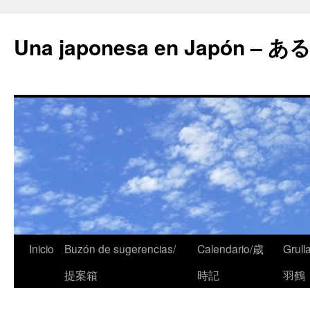
Una japonesa en Japón
Inicio
Buzón de sugerencias/
Calendario/歳
Grull
提案箱
時記
羽鶴