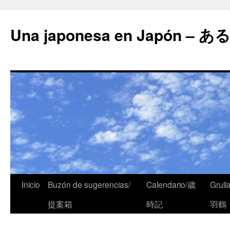
Una japonesa en Japón
Inicio
Buzón de sugerencias/
Calendario/歳
Grull
提案箱
時記
羽鶴