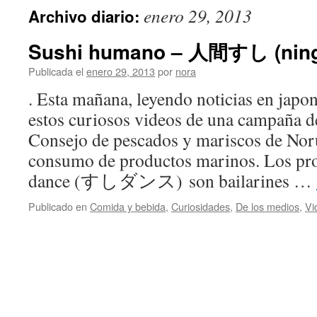
enero 29, 2013
Archivo diario:
Sushi humano – 人間すし (ning
Publicada el
enero 29, 2013
por
nora
. Esta mañana, leyendo noticias en japo
estos curiosos videos de una campaña d
Consejo de pescados y mariscos de Nor
consumo de productos marinos. Los pro
dance (すしダンス) son bailarines …
Publicado en
Comida y bebida
,
Curiosidades
,
De los medios
,
Vi