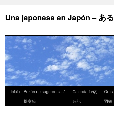
Una japonesa en Japón
Inicio
Buzón de sugerencias/
Calendario/歳
Grull
提案箱
時記
羽鶴