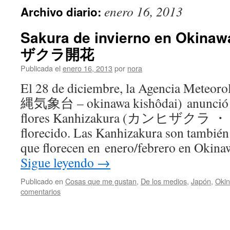
enero 16, 2013
Archivo diario:
Sakura de invierno en Ok
ザクラ開花
Publicada el
enero 16, 2013
por
nora
El 28 de diciembre, la Agencia Meteor
縄気象台 – okinawa kishôdai) anunció q
flores Kanhizakura (カンヒザクラ ・
florecido. Las Kanhizakura son también
que florecen en enero/febrero en Okina
Sigue leyendo
→
Publicado en
Cosas que me gustan
,
De los medios
,
Japón
,
Oki
comentarios