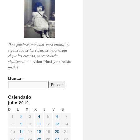
"Las palabras están ahí, para explicar el
significado de las cosas, de manera que
el que las escucha, entienda dicho
significado."
— Aldous Huxley (novelista
inglés)
Buscar
Calendario
julio 2012
D
L
M
X
J
V
S
1
2
3
4
5
6
7
8
9
10
11
12
13
14
15
16
17
18
19
20
21
22
23
24
25
26
27
28