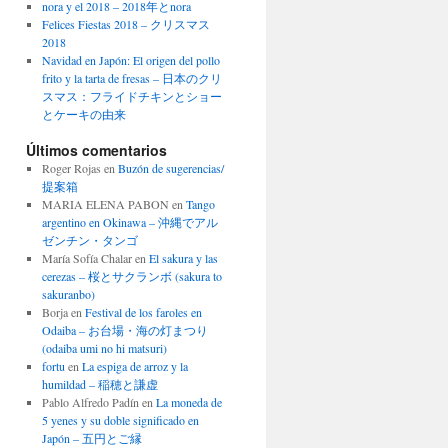
nora y el 2018 – 2018年とnora
Felices Fiestas 2018 – クリスマス
2018
Navidad en Japón: El origen del pollo
frito y la tarta de fresas – 日本のクリ
スマス：フライドチキンとショー
とケーキの由来
Últimos comentarios
Roger Rojas
en
Buzón de sugerencias/
提案箱
MARIA ELENA PABON
en
Tango
argentino en Okinawa – 沖縄でアル
ゼンチン・タンゴ
María Sofía Chalar
en
El sakura y las
cerezas – 桜とサクランボ (sakura to
sakuranbo)
Borja
en
Festival de los faroles en
Odaiba – お台場・海の灯まつり
(odaiba umi no hi matsuri)
fortu
en
La espiga de arroz y la
humildad – 稲穂と謙虚
Pablo Alfredo Padín
en
La moneda de
5 yenes y su doble significado en
Japón – 五円とご縁