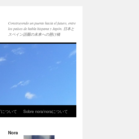
Construyendo un puente hacia el futuro, entre
los países de habla hispana y Japón. 日本と
スペイン語圏の未来への懸け橋
ブログについて
Sobre nora/noraについて
Nora