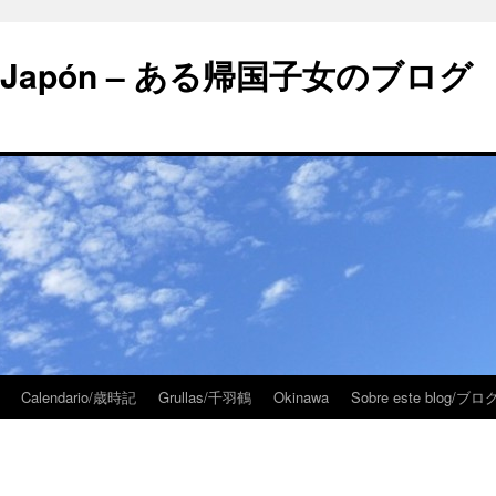
 en Japón – ある帰国子女のブログ
Calendario/歳時記
Grullas/千羽鶴
Okinawa
Sobre este blog/