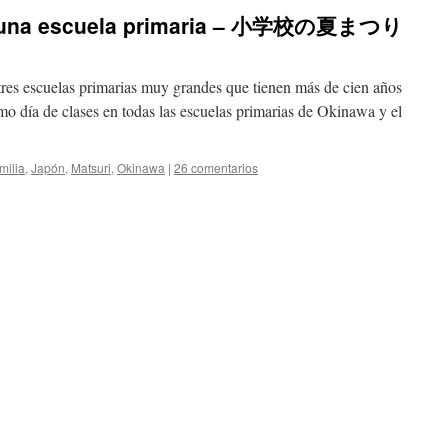
en una escuela primaria – 小学校の夏まつり
tres escuelas primarias muy grandes que tienen más de cien años
timo día de clases en todas las escuelas primarias de Okinawa y el
milia
,
Japón
,
Matsuri
,
Okinawa
|
26 comentarios