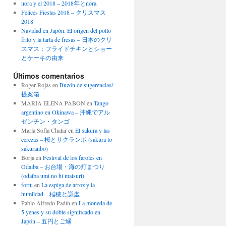
nora y el 2018 – 2018年とnora
Felices Fiestas 2018 – クリスマス
2018
Navidad en Japón: El origen del pollo
frito y la tarta de fresas – 日本のクリ
スマス：フライドチキンとショー
とケーキの由来
Últimos comentarios
Roger Rojas
en
Buzón de sugerencias/
提案箱
MARIA ELENA PABON
en
Tango
argentino en Okinawa – 沖縄でアル
ゼンチン・タンゴ
María Sofía Chalar
en
El sakura y las
cerezas – 桜とサクランボ (sakura to
sakuranbo)
Borja
en
Festival de los faroles en
Odaiba – お台場・海の灯まつり
(odaiba umi no hi matsuri)
fortu
en
La espiga de arroz y la
humildad – 稲穂と謙虚
Pablo Alfredo Padín
en
La moneda de
5 yenes y su doble significado en
Japón – 五円とご縁