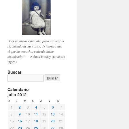
"Las palabras están ahí, para explicar el
significado de las cosas, de manera que
el que las escucha, entienda dicho
significado."
— Aldous Huxley (novelista
inglés)
Buscar
Calendario
julio 2012
D
L
M
X
J
V
S
1
2
3
4
5
6
7
8
9
10
11
12
13
14
15
16
17
18
19
20
21
22
23
24
25
26
27
28