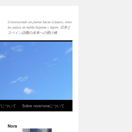
Construyendo un puente hacia el futuro, entre
los países de habla hispana y Japón. 日本と
スペイン語圏の未来への懸け橋
ブログについて
Sobre nora/noraについて
Nora