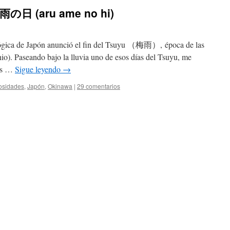
る雨の日 (aru ame no hi)
lógica de Japón anunció el fin del Tsuyu （梅雨）, época de las
nio). Paseando bajo la lluvia uno de esos días del Tsuyu, me
Las …
Sigue leyendo
→
osidades
,
Japón
,
Okinawa
|
29 comentarios