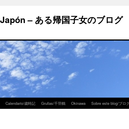
 en Japón – ある帰国子女のブログ
Calendario/歳時記
Grullas/千羽鶴
Okinawa
Sobre este blog/