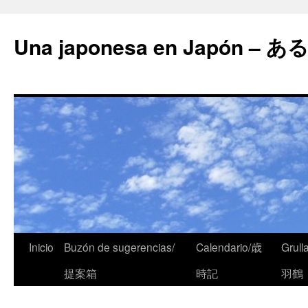
Una japonesa en Japón
Inicio
Buzón de sugerencias/
Calendario/歳
Grull
提案箱
時記
羽鶴