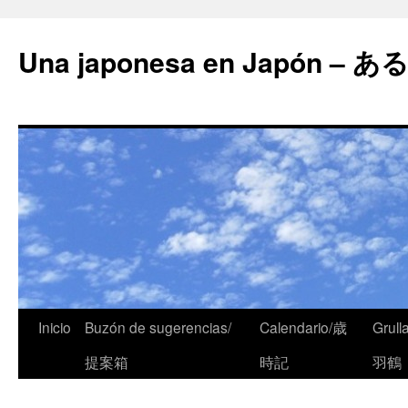
Una japonesa en Japón
Inicio
Buzón de sugerencias/
Calendario/歳
Grull
提案箱
時記
羽鶴