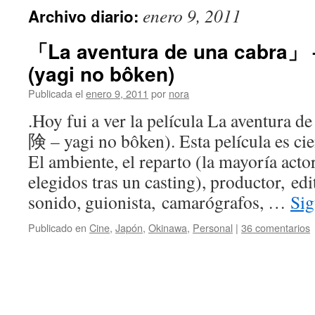
enero 9, 2011
Archivo diario:
「La aventura de una cab
(yagi no bôken)
Publicada el
enero 9, 2011
por
nora
.Hoy fui a ver la película La aventu
険 – yagi no bôken). Esta película es ci
El ambiente, el reparto (la mayoría acto
elegidos tras un casting), productor, edi
sonido, guionista, camarógrafos, …
Sig
Publicado en
Cine
,
Japón
,
Okinawa
,
Personal
|
36 comentarios