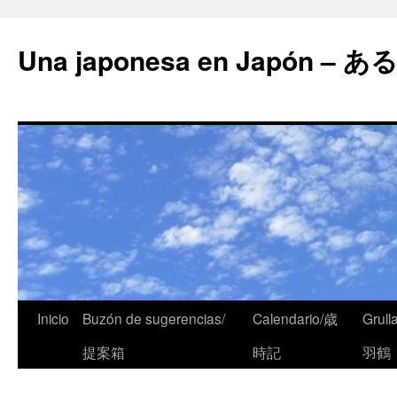
Una japonesa en Japón
Inicio
Buzón de sugerencias/
Calendario/歳
Grull
提案箱
時記
羽鶴