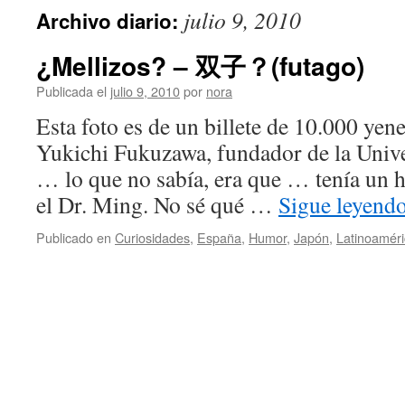
julio 9, 2010
Archivo diario:
¿Mellizos? – 双子？(futago)
Publicada el
julio 9, 2010
por
nora
Esta foto es de un billete de 10.000 yen
Yukichi Fukuzawa, fundador de la Unive
… lo que no sabía, era que … tenía un 
el Dr. Ming. No sé qué …
Sigue leyend
Publicado en
Curiosidades
,
España
,
Humor
,
Japón
,
Latinoamér