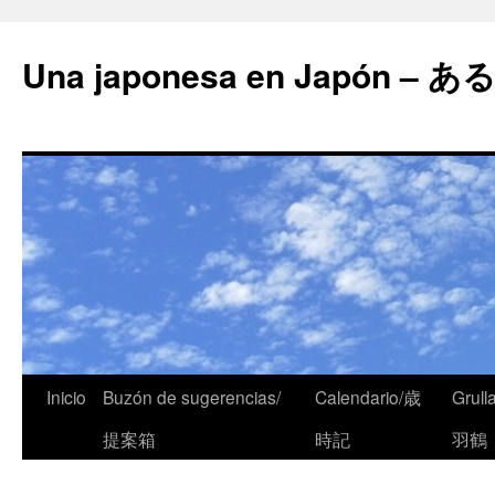
Una japonesa en Japón
Inicio
Buzón de sugerencias/
Calendario/歳
Grull
提案箱
時記
羽鶴