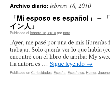
febrero 18, 2010
Archivo diario:
「Mi esposo es español
イン人」
Publicada el
febrero 18, 2010
por
nora
.Ayer, me pasé por una de mis librerías f
trabajar. Solo quería ver lo que había 
encontré con el libro de arriba: My swe
La autora es …
Sigue leyendo
→
Publicado en
Curiosidades
,
España
,
Españoles
,
Humor
,
Japone