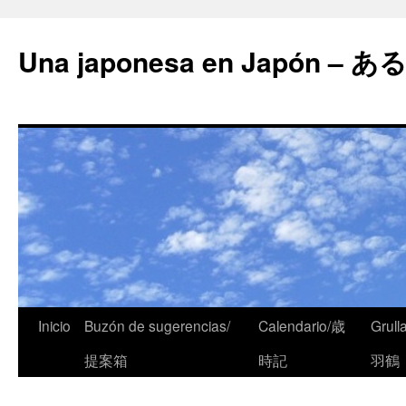
Una japonesa en Japón
Inicio
Buzón de sugerencias/
Calendario/歳
Grull
提案箱
時記
羽鶴