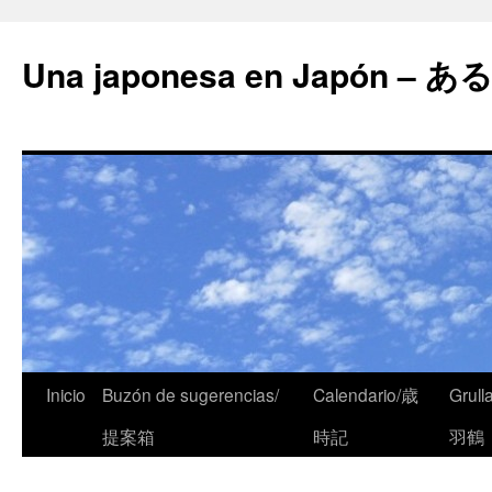
Una japonesa en Japón
Inicio
Buzón de sugerencias/
Calendario/歳
Grull
提案箱
時記
羽鶴