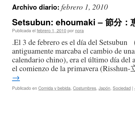
febrero 1, 2010
Archivo diario:
Setsubun: ehoumaki – 節
Publicada el
febrero 1, 2010
por
nora
.El 3 de febrero es el día del Setsub
antiguamente marcaba el cambio de una 
calendario chino), era el último día del 
el comienzo de la primavera (Risshu
→
Publicado en
Comida y bebida
,
Costumbres
,
Japón
,
Sociedad
|