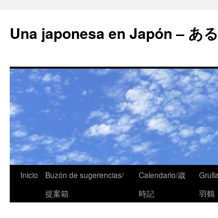
Una japonesa en Japón
Inicio
Buzón de sugerencias/
Calendario/歳
Grull
提案箱
時記
羽鶴