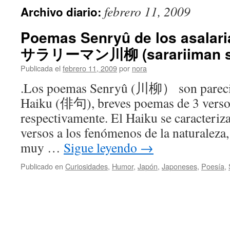
febrero 11, 2009
Archivo diario:
Poemas Senryû de los asalari
サラリーマン川柳 (sarariiman s
Publicada el
febrero 11, 2009
por
nora
.Los poemas Senryû (川柳） son pareci
Haiku (俳句), breves poemas de 3 versos
respectivamente. El Haiku se caracteriza
versos a los fenómenos de la naturaleza,
muy …
Sigue leyendo
→
Publicado en
Curiosidades
,
Humor
,
Japón
,
Japoneses
,
Poesía
,