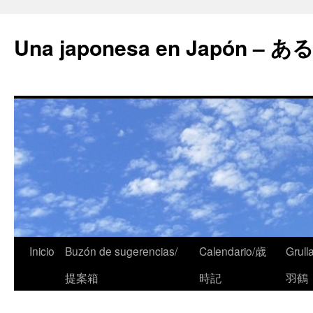
Una japonesa en Japón
Inicio
Buzón de sugerencias/
Calendario/歳
Grull
提案箱
時記
羽鶴