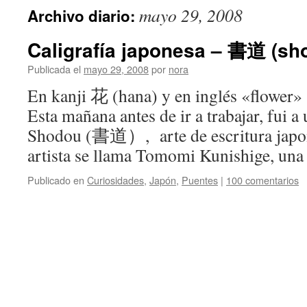
mayo 29, 2008
Archivo diario:
Caligrafía japonesa – 書道 (sh
Publicada el
mayo 29, 2008
por
nora
En kanji 花 (hana) y en inglés «flower»
Esta mañana antes de ir a trabajar, fui a
Shodou (書道）, arte de escritura japon
artista se llama Tomomi Kunishige, un
Publicado en
Curiosidades
,
Japón
,
Puentes
|
100 comentarios