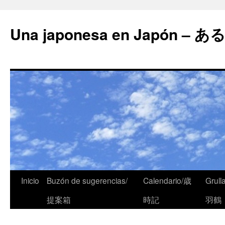
Una japonesa en Japón
Inicio
Buzón de sugerencias/
Calendario/歳
Grull
提案箱
時記
羽鶴