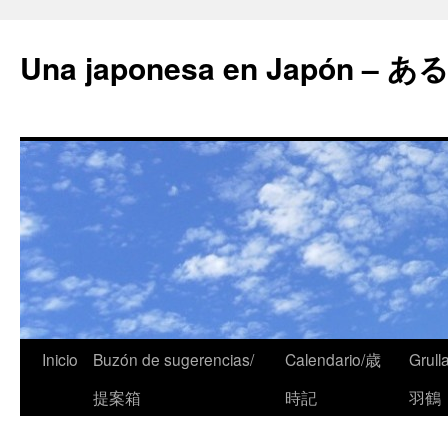
Una japonesa en Japón
Inicio
Buzón de sugerencias/
Calendario/歳
Grull
提案箱
時記
羽鶴