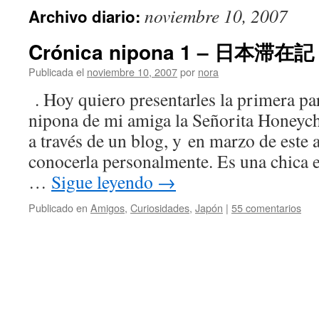
noviembre 10, 2007
Archivo diario:
Crónica nipona 1 – 日本滞在記 1 
Publicada el
noviembre 10, 2007
por
nora
. Hoy quiero presentarles la primera pa
nipona de mi amiga la Señorita Honey
a través de un blog, y en marzo de este a
conocerla personalmente. Es una chica
…
Sigue leyendo
→
Publicado en
Amigos
,
Curiosidades
,
Japón
|
55 comentarios