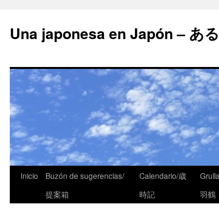
Una japonesa en Japón
Inicio
Buzón de sugerencias/
Calendario/歳
Grull
提案箱
時記
羽鶴