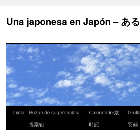
Una japonesa en Japón
Inicio
Buzón de sugerencias/
Calendario/歳
Grull
提案箱
時記
羽鶴