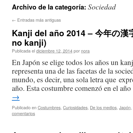
Sociedad
Archivo de la categoría:
←
Entradas más antiguas
Kanji del año 2014 – 今年の漢字
no kanji)
Publicada el
diciembre 12, 2014
por
nora
En Japón se elige todos los años un ka
representa una de las facetas de la socie
mundo, es decir, una sola letra que exp
año. Esta costumbre comenzó en el añ
→
Publicado en
Costumbres
,
Curiosidades
,
De los medios
,
Japón
,
comentarios