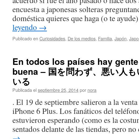
acuerdo si fue el año pasado o hace dos 
encuesta a japonesas solteras preguntan
doméstica quieres que haga (o te ayude
leyendo
→
Publicado en
Curiosidades
,
De los medios
,
Familia
,
Japón
,
Japo
En todos los países hay gente
buena – 国を問わず、悪い
いる
Publicada el
septiembre 25, 2014
por
nora
. El 19 de septiembre salieron a la venta
iPhone 6 Plus. Los fanáticos del teléfon
estuvieron esperando (como es la costu
sentados delante de las tiendas, pero n
→