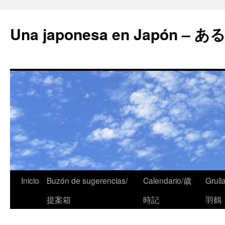
Una japonesa en Japón
Inicio
Buzón de sugerencias/
Calendario/歳
Grull
提案箱
時記
羽鶴