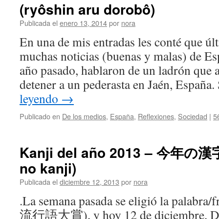
(ryôshin aru dorobô)
Publicada el
enero 13, 2014
por
nora
En una de mis entradas les conté que ú
muchas noticias (buenas y malas) de Es
año pasado, hablaron de un ladrón que a
detener a un pederasta en Jaén, Españ
leyendo
→
Publicado en
De los medios
,
España
,
Reflexiones
,
Sociedad
|
5
Kanji del año 2013 – 今年の漢字
no kanji)
Publicada el
diciembre 12, 2013
por
nora
.La semana pasada se eligió la palabr
流行語大賞), y hoy 12 de diciembre, D