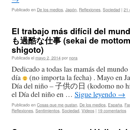
Publicado en
De los medios
,
Japón
,
Reflexiones
,
Sociedad
|
21 
El trabajo más difícil del
も過酷な仕事 (sekai de mottomo
shigoto)
Publicada el
mayo 2, 2014
por
nora
Dedicado a todas las mamás del mundo 
día
(no importa la fecha) . Mayo
Día del niño – 子供の日 (kodomo no hi) 
el Día del niño en …
Sigue leyendo
→
Publicado en
Cosas que me gustan
,
De los medios
,
España
,
Fa
Reflexiones
,
Sentimientos
,
Sociedad
,
Videos
|
19 comentarios