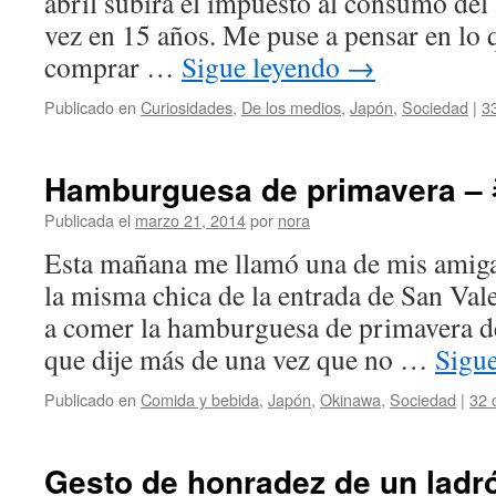
abril subirá el impuesto al consumo del
vez en 15 años. Me puse a pensar en lo 
comprar …
Sigue leyendo
→
Publicado en
Curiosidades
,
De los medios
,
Japón
,
Sociedad
|
3
Hamburguesa de primave
Publicada el
marzo 21, 2014
por
nora
Esta mañana me llamó una de mis amig
la misma chica de la entrada de San Vale
a comer la hamburguesa de primavera 
que dije más de una vez que no …
Sigu
Publicado en
Comida y bebida
,
Japón
,
Okinawa
,
Sociedad
|
32 
Gesto de honradez de un l