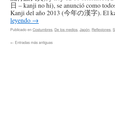
日 – kanji no hi), se anunció como todos
Kanji del año 2013 (今年の漢字). El ka
leyendo
→
Publicado en
Costumbres
,
De los medios
,
Japón
,
Reflexiones
,
S
←
Entradas más antiguas