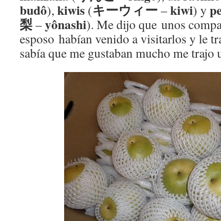
budô
kiwis
キーウィー
kiwi
pe
),
(
–
) y
梨
yônashi
–
). Me dijo que unos compa
esposo habían venido a visitarlos y le t
sabía que me gustaban mucho me trajo u