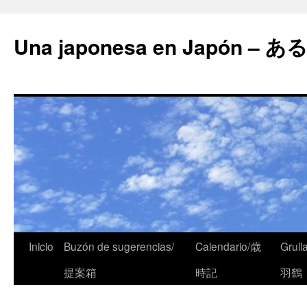
Una japonesa en Japón
Inicio
Buzón de sugerencias/
Calendario/歳
Grull
提案箱
時記
羽鶴