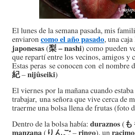
El lunes de la semana pasada, mis famil
como el año pasado
enviaron
, una caja
japonesas
梨 – nashi
(
) como pueden ver
que repartí entre los vecinos, amigos y 
Estas peras se conocen con el nombre 
紀
nijûseiki
–
)
El viernes por la mañana cuando estaba 
trabajar, una señora que vive cerca de m
traerme una bolsa llena de frutas (foto d
duraznos
も
Dentro de la bolsa había:
(
manzana
りんご
ringo
racimo
(
–
), un