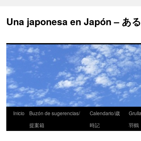
Una japonesa en Japón
Inicio
Buzón de sugerencias/
Calendario/歳
Grull
提案箱
時記
羽鶴