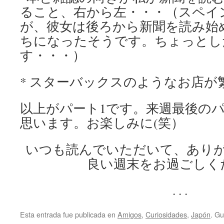
ること、右から左・・・（スペイ
が、彼女は後ろから新聞を読み始め
ちになったそうです。ちょっとし
す・・・）
* スターバックスのようなお店が
以上がパート1です。来週最後のパ
思います。お楽しみに(笑）
いつも読んでいただいて、あり
良い週末をお過ごしく
. . .
Esta entrada fue publicada en
Amigos
,
Curiosidades
,
Japón
. G