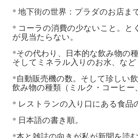
* 地下街の世界：プラダのお店ま
* コーラの消費の少ないこと。と
が見当たらない。
*その代わり、日本的な飲み物の
そしてミネラル入りのお水、など
*自動販売機の数。そして珍しい
飲み物の種類（ミルク・コーヒー
* レストランの入り口にある食品
* 日本語の書き順。
*本と雑誌の向きが私が新聞を読む