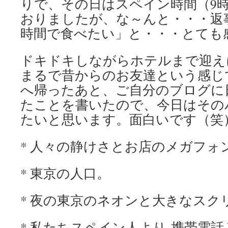
りで、その日はスペイン時間（9時
おりましたが、な～んと・・・返
時間で食べたい」と・・・とても
ドキドキしながらホテルまで迎え
まるで昔からのお友達という感じ
へ帰ったあと、ご自分のブログに
たことを書いたので、今日はその
たいと思います。面白いです（笑
* 人々の静けさとお店のメガフォ
* 東京の人口。
* 夜の東京のネオンと大きなスク
* 私たちスペイン人より 携帯電