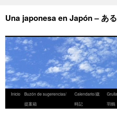
Una japonesa en Japón
Inicio
Buzón de sugerencias/
Calendario/歳
Grull
提案箱
時記
羽鶴