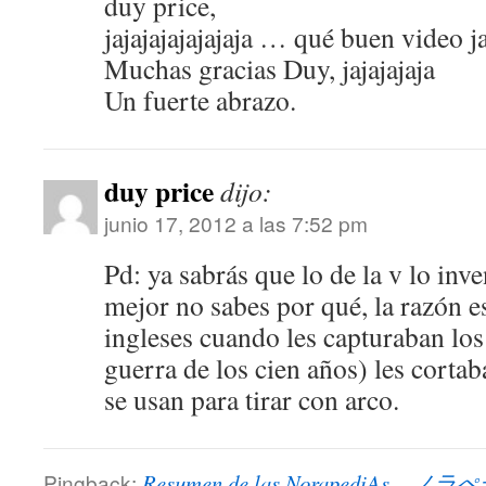
duy price,
jajajajajajajaja … qué buen video ja
Muchas gracias Duy, jajajajaja
Un fuerte abrazo.
duy price
dijo:
junio 17, 2012 a las 7:52 pm
Pd: ya sabrás que lo de la v lo inve
mejor no sabes por qué, la razón e
ingleses cuando les capturaban los
guerra de los cien años) les corta
se usan para tirar con arco.
Pingback:
Resumen de las NorapediAs 