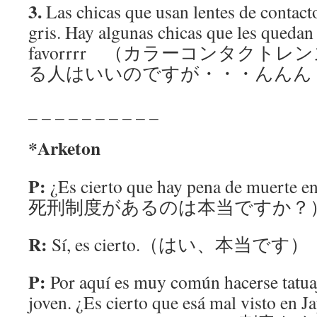
3.
Las chicas que usan lentes de contacto
gris. Hay algunas chicas que les queda
favorrrr （カラーコンタクト
る人はいいのですが・・・んんん
_ _ _ _ _ _ _ _ _ _
*Arketon
P:
¿Es cierto que hay pena de muer
死刑制度があるのは本当ですか？
R:
Sí, es cierto.（はい、本当です）
P:
Por aquí es muy común hacerse tatuaj
joven. ¿Es cierto que esá mal visto en 