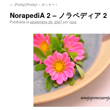
←
¡Pocky!¡Pocky! – ポッキー！
NorapediA 2 – ノラペディア 2
Publicada el
septiembre 26, 2007
por
nora