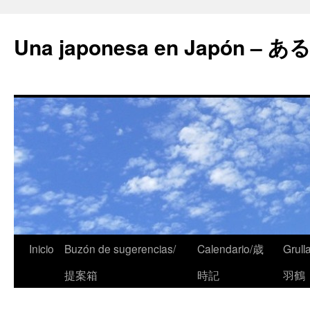
Una japonesa en Japón
Inicio
Buzón de sugerencias/
Calendario/歳
Grull
提案箱
時記
羽鶴