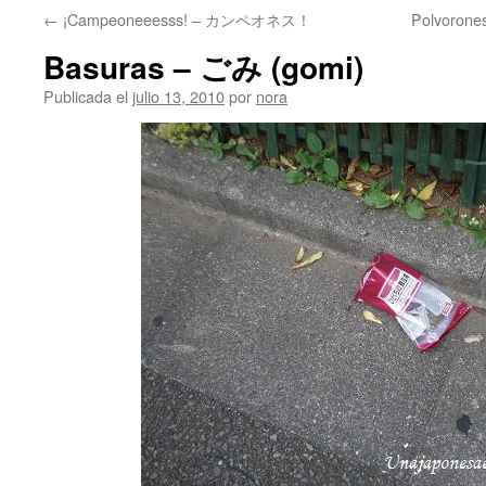
←
¡Campeoneeesss! – カンペオネス！
Polvoro
Basuras – ごみ (gomi)
Publicada el
julio 13, 2010
por
nora