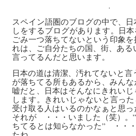
.
スペイン語圏のブログの中で、日
しをするブログがあります。日本
ごみ一つ落ちてないという印象を
れは、ご自分たちの国、街、ある
言ってるんだと思います。
日本の道は清潔、汚れてないと言
が落ちてる所もあるから、みんな
嘘だと、日本はそんなにきれいじ
します。きれいじゃないと言った
受け取る人はいるのかなぁと思っ
それが ・・・いました（笑）。
ちてるとは知らなかった” ・・
たね。