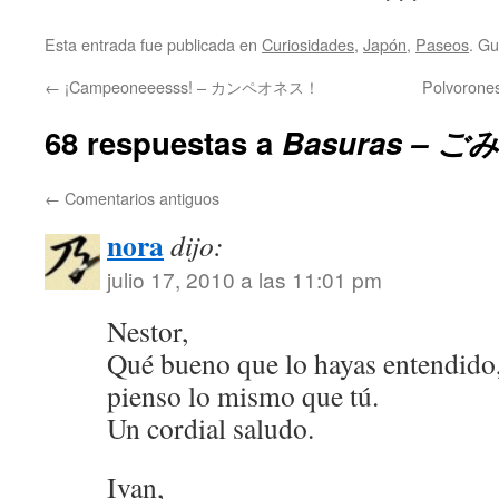
Esta entrada fue publicada en
Curiosidades
,
Japón
,
Paseos
. G
←
¡Campeoneeesss! – カンペオネス！
Polvoro
68 respuestas a
Basuras – ごみ
←
Comentarios antiguos
nora
dijo:
julio 17, 2010 a las 11:01 pm
Nestor,
Qué bueno que lo hayas entendido,
pienso lo mismo que tú.
Un cordial saludo.
Ivan,