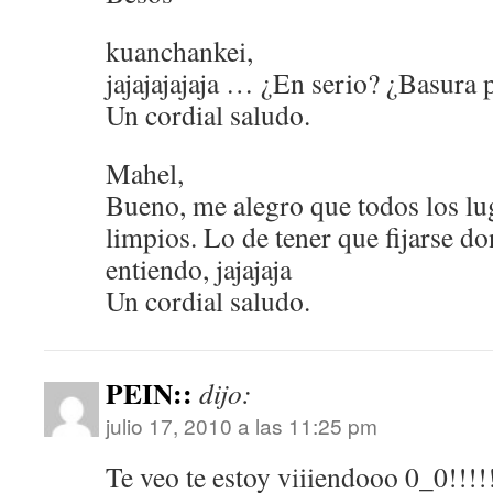
kuanchankei,
jajajajajaja … ¿En serio? ¿Basura pe
Un cordial saludo.
Mahel,
Bueno, me alegro que todos los lu
limpios. Lo de tener que fijarse d
entiendo, jajajaja
Un cordial saludo.
PEIN::
dijo:
julio 17, 2010 a las 11:25 pm
Te veo te estoy viiiendooo 0_0!!!!