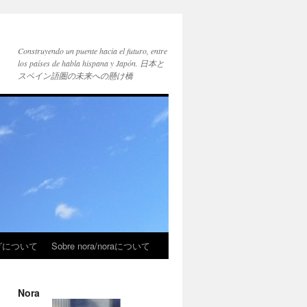
Construyendo un puente hacia el futuro, entre
los países de habla hispana y Japón. 日本と
スペイン語圏の未来への懸け橋
ブログについて
Sobre nora/noraについて
Nora