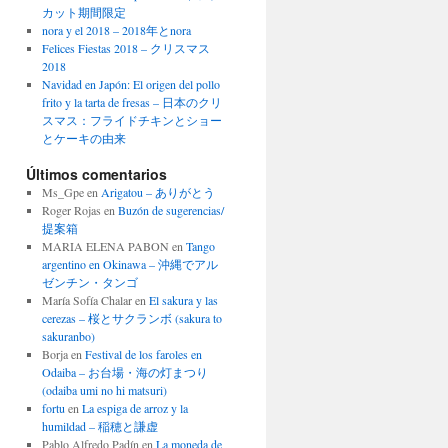
カット期間限定
nora y el 2018 – 2018年とnora
Felices Fiestas 2018 – クリスマス
2018
Navidad en Japón: El origen del pollo
frito y la tarta de fresas – 日本のクリ
スマス：フライドチキンとショー
とケーキの由来
Últimos comentarios
Ms_Gpe
en
Arigatou – ありがとう
Roger Rojas
en
Buzón de sugerencias/
提案箱
MARIA ELENA PABON
en
Tango
argentino en Okinawa – 沖縄でアル
ゼンチン・タンゴ
María Sofía Chalar
en
El sakura y las
cerezas – 桜とサクランボ (sakura to
sakuranbo)
Borja
en
Festival de los faroles en
Odaiba – お台場・海の灯まつり
(odaiba umi no hi matsuri)
fortu
en
La espiga de arroz y la
humildad – 稲穂と謙虚
Pablo Alfredo Padín
en
La moneda de