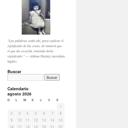
"Las palabras están ahí, para explicar el
significado de las cosas, de manera que
el que las escucha, entienda dicho
significado."
— Aldous Huxley (novelista
inglés)
Buscar
Calendario
agosto 2026
D
L
M
X
J
V
S
1
2
3
4
5
6
7
8
9
10
11
12
13
14
15
16
17
18
19
20
21
22