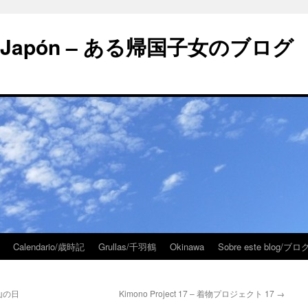
 en Japón – ある帰国子女のブログ
Calendario/歳時記
Grullas/千羽鶴
Okinawa
Sobre este blog/
本の山の日
Kimono Project 17 – 着物プロジェクト 17
→