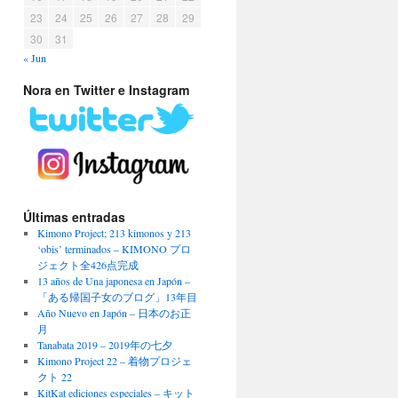
23
24
25
26
27
28
29
30
31
« Jun
Nora en Twitter e Instagram
Últimas entradas
Kimono Project; 213 kimonos y 213
‘obis’ terminados – KIMONO プロ
ジェクト全426点完成
13 años de Una japonesa en Japón –
「ある帰国子女のブログ」13年目
Año Nuevo en Japón – 日本のお正
月
Tanabata 2019 – 2019年の七夕
Kimono Project 22 – 着物プロジェ
クト 22
KitKat ediciones especiales – キット