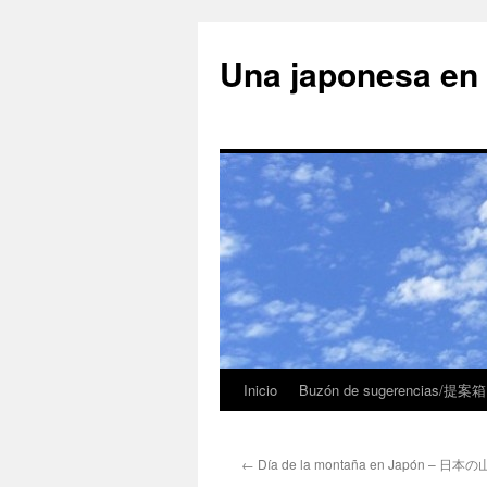
Una japonesa
Inicio
Buzón de sugerencias/提案箱
←
Día de la montaña en Japón – 日